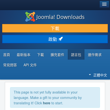
®
JOOMLA!
Joomla! Downloads
下載 & 擴充
下載
發現 & 學習
啟動
社群 & 支援
程式者資源
首頁
最新版本
下載
擴充套件
語言包
運作需求
常見問答
API 文件
正體中文
This page is not yet fully available in your
language. Make a gift to your community by
translating it! Click
here
to start.