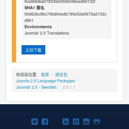
9caf684ba078336e0569c58ead9d132f
SHA1 簽名
50d62bc9bc70bd04edb795e52a5675a2152c
d861
Environments
Joomla! 2.5 Translations
立刻下載
你目前位置:
首頁
/
語言包
/
Joomla 2.5 Language Packages
/
Joomla! 2.5 - Swedish
/
2.5.1.1
Twitter
Facebook
YouTube
Linkedln
Pinterest
Instagram
GitHub