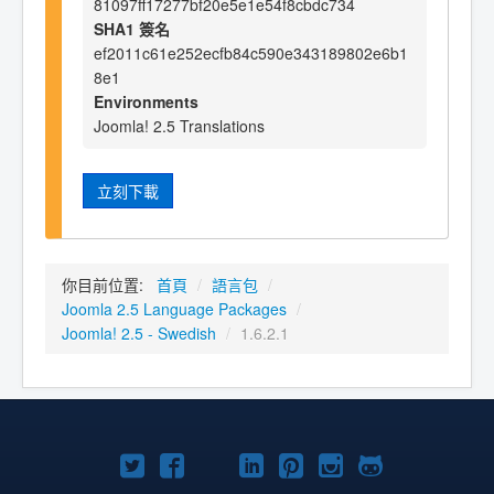
81097ff17277bf20e5e1e54f8cbdc734
SHA1 簽名
ef2011c61e252ecfb84c590e343189802e6b1
8e1
Environments
Joomla! 2.5 Translations
立刻下載
你目前位置:
首頁
/
語言包
/
Joomla 2.5 Language Packages
/
Joomla! 2.5 - Swedish
/
1.6.2.1
Twitter
Facebook
YouTube
Linkedln
Pinterest
Instagram
GitHub