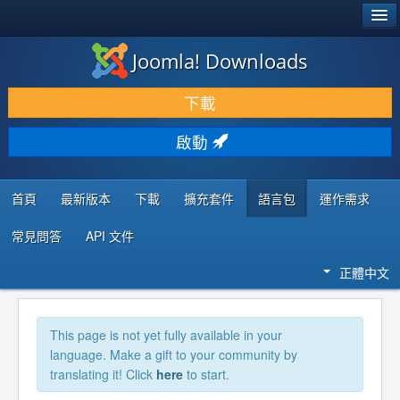
®
JOOMLA!
Joomla! Downloads
下載 & 擴充
下載
發現 & 學習
啟動
社群 & 支援
程式者資源
首頁
最新版本
下載
擴充套件
語言包
運作需求
常見問答
API 文件
正體中文
This page is not yet fully available in your
language. Make a gift to your community by
translating it! Click
here
to start.