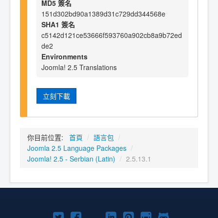
MD5 簽名
151d302bd90a1389d31c729dd344568e
SHA1 簽名
c5142d121ce53666f593760a902cb8a9b72ed
de2
Environments
Joomla! 2.5 Translations
立刻下載
你目前位置:
首頁
/
語言包
/
Joomla 2.5 Language Packages
/
Joomla! 2.5 - Serbian (Latin)
/
2.5.13.1
Twitter
Facebook
YouTube
Linkedln
Pinterest
Instagram
GitHub