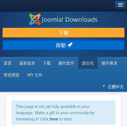
®
JOOMLA!
Joomla! Downloads
下載 & 擴充
下載
發現 & 學習
啟動
社群 & 支援
程式者資源
首頁
最新版本
下載
擴充套件
語言包
運作需求
常見問答
API 文件
正體中文
This page is not yet fully available in your
language. Make a gift to your community by
translating it! Click
here
to start.