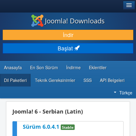
®
JOOMLA!
Joomla! Downloads
İNDIR & GENIŞLET
İndir
KEŞFET & ÖĞREN
Başlat
TOPLULUK & DESTEK
GELIŞTIRICI KAYNAKLARI
Anasayfa
En Son Sürüm
İndirme
Eklentiler
Dil Paketleri
Teknik Gereksinimler
SSS
API Belgeleri
Türkçe
Joomla! 6 - Serbian (Latin)
Sürüm 6.0.4.1
Stable