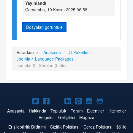
Yayınlandı
Çarşamba, 19 Kasım 2025 06:58
Dosyaları görüntüle
Buradasınız:
Anasayfa
/
Dil Paketleri
/
Joomla 4 Language Packages
/
Joomla! 6 - Serbian (Latin)
Twitter'da
Facebook'da
YouTube'da
LinkedIn'de
Pinterest'de
Instagram'da
GitHub'da
Joomla
Joomla
Joomla
Joomla
Joomla
Joomla
Joomla
Anasayfa
Hakkında
Topluluk
Forum
Eklentiler
Hizmetler
Belgeler
Geliştirici
Mağaza
Erişilebilirlik Bildirimi
Gizlilik Politikası
Çerez Politikası
$5 ile