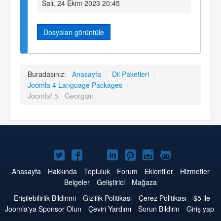
Salı, 24 Ekim 2023 20:45
Dosyaları görüntüle
Buradasınız:
Anasayfa
/
Dil Paketleri
/
Joomla 4 Language Packages
/
Joomla! 5 - Georgian
Twitter'da
Facebook'da
YouTube'da
LinkedIn'de
Pinterest'de
Instagram'da
GitHub'da
Joomla
Joomla
Joomla
Joomla
Joomla
Joomla
Joomla
Anasayfa
Hakkında
Topluluk
Forum
Eklentiler
Hizmetler
Belgeler
Geliştirici
Mağaza
Erişilebilirlik Bildirimi
Gizlilik Politikası
Çerez Politikası
$5 ile
Joomla'ya Sponsor Olun
Çeviri Yardımı
Sorun Bildirin
Giriş yap