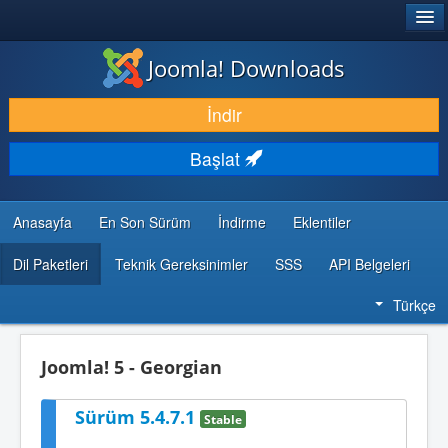
®
JOOMLA!
Joomla! Downloads
İNDIR & GENIŞLET
İndir
KEŞFET & ÖĞREN
Başlat
TOPLULUK & DESTEK
GELIŞTIRICI KAYNAKLARI
Anasayfa
En Son Sürüm
İndirme
Eklentiler
Dil Paketleri
Teknik Gereksinimler
SSS
API Belgeleri
Türkçe
Joomla! 5 - Georgian
Sürüm 5.4.7.1
Stable