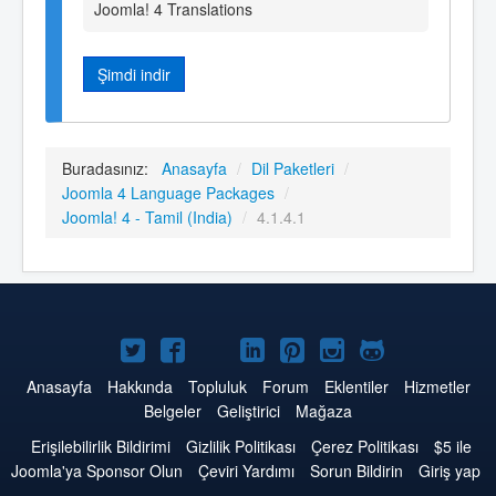
Joomla! 4 Translations
Şimdi indir
Buradasınız:
Anasayfa
/
Dil Paketleri
/
Joomla 4 Language Packages
/
Joomla! 4 - Tamil (India)
/
4.1.4.1
Twitter'da
Facebook'da
YouTube'da
LinkedIn'de
Pinterest'de
Instagram'da
GitHub'da
Joomla
Joomla
Joomla
Joomla
Joomla
Joomla
Joomla
Anasayfa
Hakkında
Topluluk
Forum
Eklentiler
Hizmetler
Belgeler
Geliştirici
Mağaza
Erişilebilirlik Bildirimi
Gizlilik Politikası
Çerez Politikası
$5 ile
Joomla'ya Sponsor Olun
Çeviri Yardımı
Sorun Bildirin
Giriş yap