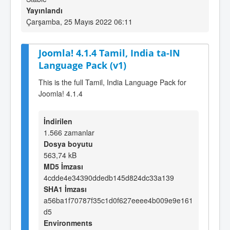
Yayınlandı
Çarşamba, 25 Mayıs 2022 06:11
Joomla! 4.1.4 Tamil, India ta-IN
Language Pack (v1)
This is the full Tamil, India Language Pack for
Joomla! 4.1.4
İndirilen
1.566 zamanlar
Dosya boyutu
563,74 kB
MD5 İmzası
4cdde4e34390ddedb145d824dc33a139
SHA1 İmzası
a56ba1f70787f35c1d0f627eeee4b009e9e161
d5
Environments