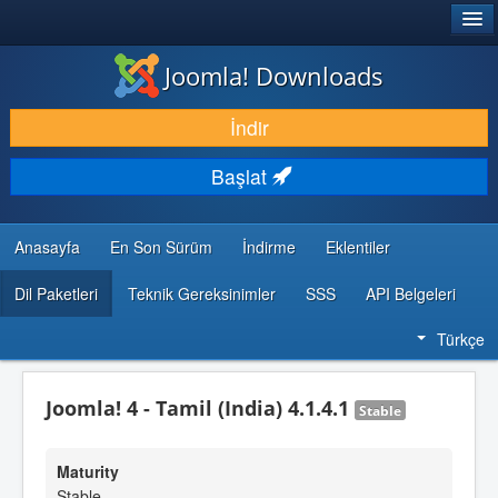
®
JOOMLA!
Joomla! Downloads
İNDIR & GENIŞLET
İndir
KEŞFET & ÖĞREN
Başlat
TOPLULUK & DESTEK
GELIŞTIRICI KAYNAKLARI
Anasayfa
En Son Sürüm
İndirme
Eklentiler
Dil Paketleri
Teknik Gereksinimler
SSS
API Belgeleri
Türkçe
Joomla! 4 - Tamil (India) 4.1.4.1
Stable
Maturity
Stable