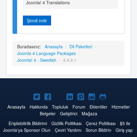
Joomla! 4 Translations
Şimdi indir
Buradasınız:
Anasayfa
/
Dil Paketleri
/
Joomla 4 Language Packages
/
Joomla! 4 - Swedish
/
4.4.9.1
Twitter'da
Facebook'da
YouTube'da
LinkedIn'de
Pinterest'de
Instagram'da
GitHub'da
Joomla
Joomla
Joomla
Joomla
Joomla
Joomla
Joomla
Anasayfa
Hakkında
Topluluk
Forum
Eklentiler
Hizmetler
Belgeler
Geliştirici
Mağaza
Erişilebilirlik Bildirimi
Gizlilik Politikası
Çerez Politikası
$5 ile
Joomla'ya Sponsor Olun
Çeviri Yardımı
Sorun Bildirin
Giriş yap