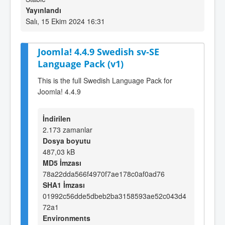
Yayınlandı
Salı, 15 Ekim 2024 16:31
Joomla! 4.4.9 Swedish sv-SE
Language Pack (v1)
This is the full Swedish Language Pack for
Joomla! 4.4.9
İndirilen
2.173 zamanlar
Dosya boyutu
487,03 kB
MD5 İmzası
78a22dda566f4970f7ae178c0af0ad76
SHA1 İmzası
01992c56dde5dbeb2ba3158593ae52c043d4
72a1
Environments