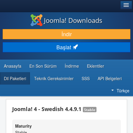
®
JOOMLA!
Joomla! Downloads
İNDIR & GENIŞLET
İndir
KEŞFET & ÖĞREN
Başlat
TOPLULUK & DESTEK
GELIŞTIRICI KAYNAKLARI
Anasayfa
En Son Sürüm
İndirme
Eklentiler
Dil Paketleri
Teknik Gereksinimler
SSS
API Belgeleri
Türkçe
Joomla! 4 - Swedish 4.4.9.1
Stable
Maturity
Stable