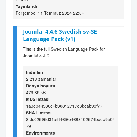
Yayınlandı
Perşembe, 11 Temmuz 2024 22:04
Joomla! 4.4.6 Swedish sv-SE
Language Pack (v1)
This is the full Swedish Language Pack for
Joomla! 4.4.6
İndirilen
2.213 zamanlar
Dosya boyutu
479,89 kB
MD5 İmzası
1a3d044530c4b36812717e6bcab96f77
SHA1 İmzası
8fdc02595d31a5f46f6e4688102574bbde9a04
79
Environments