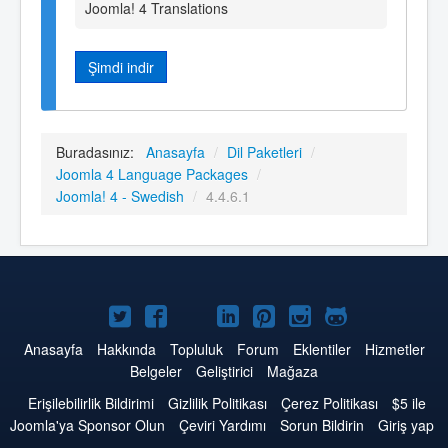
Joomla! 4 Translations
Şimdi indir
Buradasınız:
Anasayfa
/
Dil Paketleri
/
Joomla 4 Language Packages
/
Joomla! 4 - Swedish
/
4.4.6.1
Twitter'da
Facebook'da
YouTube'da
LinkedIn'de
Pinterest'de
Instagram'da
GitHub'da
Joomla
Joomla
Joomla
Joomla
Joomla
Joomla
Joomla
Anasayfa
Hakkında
Topluluk
Forum
Eklentiler
Hizmetler
Belgeler
Geliştirici
Mağaza
Erişilebilirlik Bildirimi
Gizlilik Politikası
Çerez Politikası
$5 ile
Joomla'ya Sponsor Olun
Çeviri Yardımı
Sorun Bildirin
Giriş yap