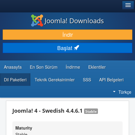
®
JOOMLA!
Joomla! Downloads
İNDIR & GENIŞLET
İndir
KEŞFET & ÖĞREN
Başlat
TOPLULUK & DESTEK
GELIŞTIRICI KAYNAKLARI
Anasayfa
En Son Sürüm
İndirme
Eklentiler
Dil Paketleri
Teknik Gereksinimler
SSS
API Belgeleri
Türkçe
Joomla! 4 - Swedish 4.4.6.1
Stable
Maturity
Stable