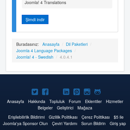
Joomla! 4 Translations
Şimdi indir
Buradasınız:
Anasayfa
/
Dil Paketleri
/
Joomla 4 Language Packages
/
Joomla! 4 - Swedish
/
4.0.4.1
Twitter'da
Facebook'da
YouTube'da
LinkedIn'de
Pinterest'de
Instagram'da
GitHub'da
Joomla
Joomla
Joomla
Joomla
Joomla
Joomla
Joomla
Anasayfa
Hakkında
Topluluk
Forum
Eklentiler
Hizmetler
Belgeler
Geliştirici
Mağaza
Erişilebilirlik Bildirimi
Gizlilik Politikası
Çerez Politikası
$5 ile
Joomla'ya Sponsor Olun
Çeviri Yardımı
Sorun Bildirin
Giriş yap