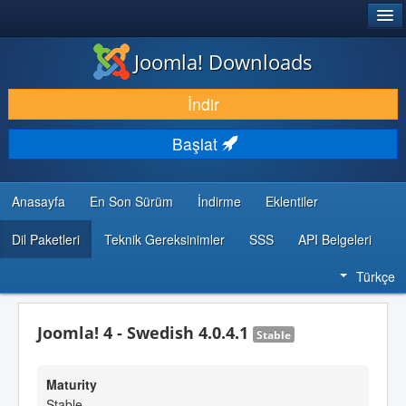
®
JOOMLA!
Joomla! Downloads
İNDIR & GENIŞLET
İndir
KEŞFET & ÖĞREN
Başlat
TOPLULUK & DESTEK
GELIŞTIRICI KAYNAKLARI
Anasayfa
En Son Sürüm
İndirme
Eklentiler
Dil Paketleri
Teknik Gereksinimler
SSS
API Belgeleri
Türkçe
Joomla! 4 - Swedish 4.0.4.1
Stable
Maturity
Stable