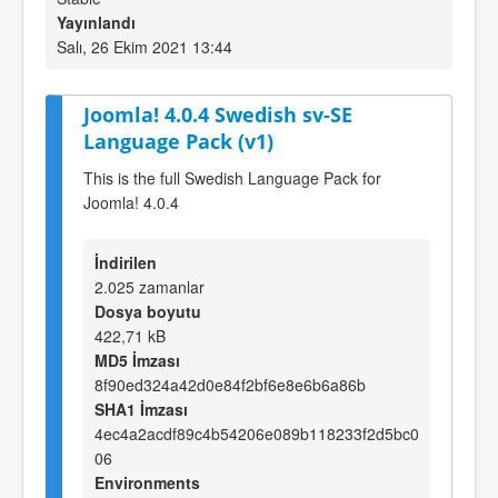
Yayınlandı
Salı, 26 Ekim 2021 13:44
Joomla! 4.0.4 Swedish sv-SE
Language Pack (v1)
This is the full Swedish Language Pack for
Joomla! 4.0.4
İndirilen
2.025 zamanlar
Dosya boyutu
422,71 kB
MD5 İmzası
8f90ed324a42d0e84f2bf6e8e6b6a86b
SHA1 İmzası
4ec4a2acdf89c4b54206e089b118233f2d5bc0
06
Environments