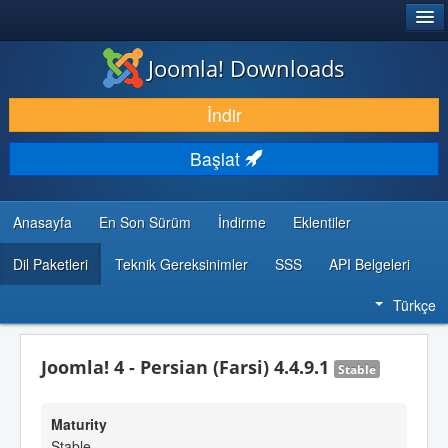
®
JOOMLA!
Joomla! Downloads
İNDIR & GENIŞLET
İndir
KEŞFET & ÖĞREN
Başlat
TOPLULUK & DESTEK
GELIŞTIRICI KAYNAKLARI
Anasayfa
En Son Sürüm
İndirme
Eklentiler
Dil Paketleri
Teknik Gereksinimler
SSS
API Belgeleri
Türkçe
Joomla! 4 - Persian (Farsi) 4.4.9.1
Stable
Maturity
Stable