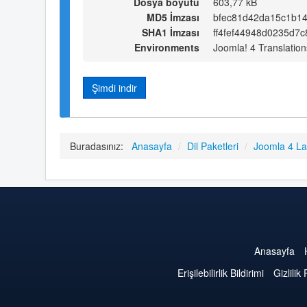
Dosya boyutu
603,77 kB
MD5 İmzası
bfec81d42da15c1b1
SHA1 İmzası
ff4fef44948d0235d7
Environments
Joomla! 4 Translation
Şimdi indir
Buradasınız:
Anasayfa
/
Dil Paketleri
/
Joomla 4 L
Anasayfa
Erişilebilirlik Bildirimi
Gizlilik 