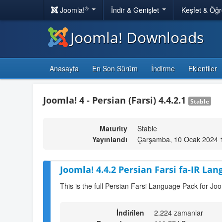
®
Joomla!
İndir & Genişlet
Keşfet & Öğ
Joomla! Downloads
Anasayfa
En Son Sürüm
İndirme
Eklentiler
Joomla! 4 - Persian (Farsi) 4.4.2.1
Stable
Maturity
Stable
Yayınlandı
Çarşamba, 10 Ocak 2024 
Joomla! 4.4.2 Persian Farsi fa-IR Lan
This is the full Persian Farsi Language Pack for Joo
İndirilen
2.224 zamanlar