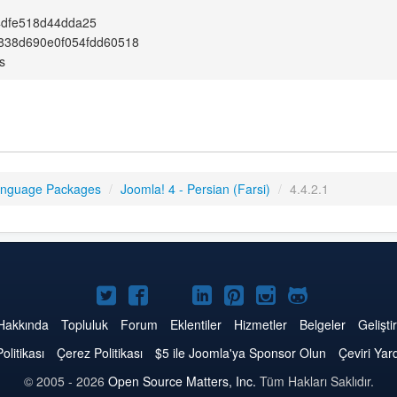
4dfe518d44dda25
c838d690e0f054fdd60518
s
anguage Packages
/
Joomla! 4 - Persian (Farsi)
/
4.4.2.1
Twitter'da
Facebook'da
YouTube'da
LinkedIn'de
Pinterest'de
Instagram'da
GitHub'da
Joomla
Joomla
Joomla
Joomla
Joomla
Joomla
Joomla
Hakkında
Topluluk
Forum
Eklentiler
Hizmetler
Belgeler
Geliştir
Politikası
Çerez Politikası
$5 ile Joomla'ya Sponsor Olun
Çeviri Yar
© 2005 - 2026
Open Source Matters, Inc.
Tüm Hakları Saklıdır.