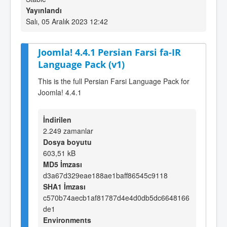
Yayınlandı
Salı, 05 Aralık 2023 12:42
Joomla! 4.4.1 Persian Farsi fa-IR
Language Pack (v1)
This is the full Persian Farsi Language Pack for
Joomla! 4.4.1
İndirilen
2.249 zamanlar
Dosya boyutu
603,51 kB
MD5 İmzası
d3a67d329eae188ae1baff86545c9118
SHA1 İmzası
c570b74aecb1af81787d4e4d0db5dc6648166
de1
Environments