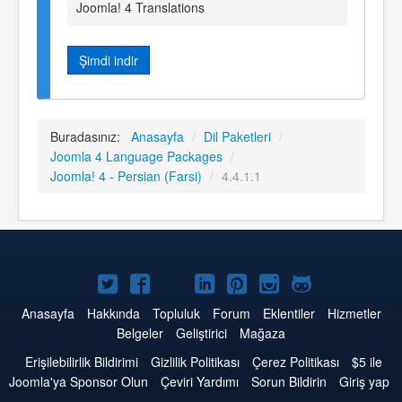
Joomla! 4 Translations
Şimdi indir
Buradasınız:
Anasayfa
/
Dil Paketleri
/
Joomla 4 Language Packages
/
Joomla! 4 - Persian (Farsi)
/
4.4.1.1
Twitter'da
Facebook'da
YouTube'da
LinkedIn'de
Pinterest'de
Instagram'da
GitHub'da
Joomla
Joomla
Joomla
Joomla
Joomla
Joomla
Joomla
Anasayfa
Hakkında
Topluluk
Forum
Eklentiler
Hizmetler
Belgeler
Geliştirici
Mağaza
Erişilebilirlik Bildirimi
Gizlilik Politikası
Çerez Politikası
$5 ile
Joomla'ya Sponsor Olun
Çeviri Yardımı
Sorun Bildirin
Giriş yap