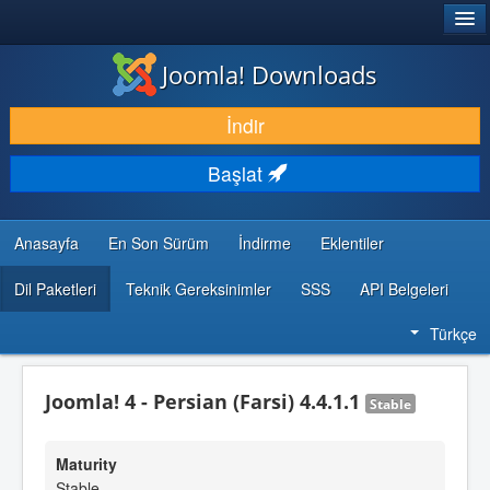
®
JOOMLA!
Joomla! Downloads
İNDIR & GENIŞLET
İndir
KEŞFET & ÖĞREN
Başlat
TOPLULUK & DESTEK
GELIŞTIRICI KAYNAKLARI
Anasayfa
En Son Sürüm
İndirme
Eklentiler
Dil Paketleri
Teknik Gereksinimler
SSS
API Belgeleri
Türkçe
Joomla! 4 - Persian (Farsi) 4.4.1.1
Stable
Maturity
Stable