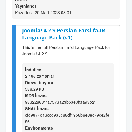
Yayınlandı
Pazartesi, 20 Mart 2023 08:01
Joomla! 4.2.9 Persian Farsi fa-IR
Language Pack (v1)
This is the full Persian Farsi Language Pack for
Joomla! 4.2.9
İndirilen
2.486 zamanlar
Dosya boyutu
588,29 kB
MD5 İmzası
983228631fa7573a23b5ae3ffaa93b2f
SHA1 İmzası
cfd9874d13ccd9a5c88df1958b6e3ec79ce2fe
56
Environments