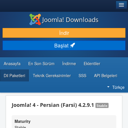
®
JOOMLA!
Joomla! Downloads
İNDIR & GENIŞLET
İndir
KEŞFET & ÖĞREN
Başlat
TOPLULUK & DESTEK
GELIŞTIRICI KAYNAKLARI
Anasayfa
En Son Sürüm
İndirme
Eklentiler
Dil Paketleri
Teknik Gereksinimler
SSS
API Belgeleri
Türkçe
Joomla! 4 - Persian (Farsi) 4.2.9.1
Stable
Maturity
Stable