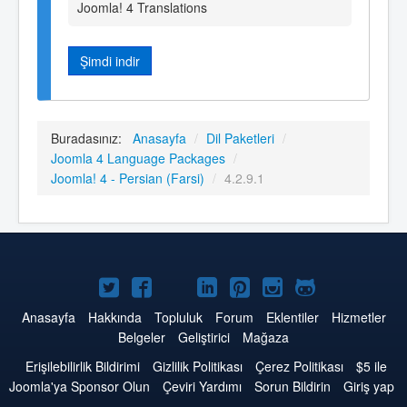
Joomla! 4 Translations
Şimdi indir
Buradasınız:
Anasayfa
/
Dil Paketleri
/
Joomla 4 Language Packages
/
Joomla! 4 - Persian (Farsi)
/
4.2.9.1
Twitter'da
Facebook'da
YouTube'da
LinkedIn'de
Pinterest'de
Instagram'da
GitHub'da
Joomla
Joomla
Joomla
Joomla
Joomla
Joomla
Joomla
Anasayfa
Hakkında
Topluluk
Forum
Eklentiler
Hizmetler
Belgeler
Geliştirici
Mağaza
Erişilebilirlik Bildirimi
Gizlilik Politikası
Çerez Politikası
$5 ile
Joomla'ya Sponsor Olun
Çeviri Yardımı
Sorun Bildirin
Giriş yap