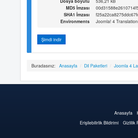
Dosya boyutu
536,21 kB
MD5 İmzası
00d31588e2610714f
SHA1 İmzası
f25a22ca8275ddc67f
Environments
Joomla! 4 Translation
Şimdi indir
Buradasınız:
Anasayfa
/
Dil Paketleri
/
Joomla 4 L
Anasayfa
Erişilebilirlik Bildirimi
Gizlilik 