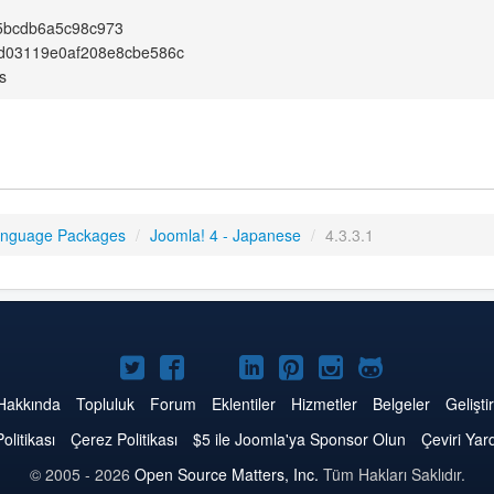
5bcdb6a5c98c973
d03119e0af208e8cbe586c
s
anguage Packages
/
Joomla! 4 - Japanese
/
4.3.3.1
Twitter'da
Facebook'da
YouTube'da
LinkedIn'de
Pinterest'de
Instagram'da
GitHub'da
Joomla
Joomla
Joomla
Joomla
Joomla
Joomla
Joomla
Hakkında
Topluluk
Forum
Eklentiler
Hizmetler
Belgeler
Geliştir
Politikası
Çerez Politikası
$5 ile Joomla'ya Sponsor Olun
Çeviri Yar
© 2005 - 2026
Open Source Matters, Inc.
Tüm Hakları Saklıdır.