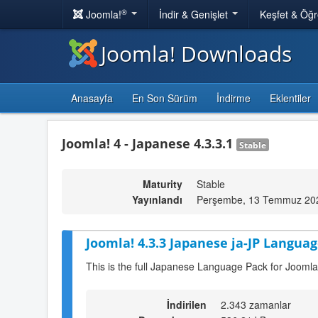
®
Joomla!
İndir & Genişlet
Keşfet & Öğ
Joomla! Downloads
Anasayfa
En Son Sürüm
İndirme
Eklentiler
Joomla! 4 - Japanese 4.3.3.1
Stable
Maturity
Stable
Yayınlandı
Perşembe, 13 Temmuz 20
Joomla! 4.3.3 Japanese ja-JP Languag
This is the full Japanese Language Pack for Joomla
İndirilen
2.343 zamanlar