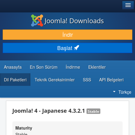
®
JOOMLA!
Joomla! Downloads
İNDIR & GENIŞLET
İndir
KEŞFET & ÖĞREN
Başlat
TOPLULUK & DESTEK
GELIŞTIRICI KAYNAKLARI
Anasayfa
En Son Sürüm
İndirme
Eklentiler
Dil Paketleri
Teknik Gereksinimler
SSS
API Belgeleri
Türkçe
Joomla! 4 - Japanese 4.3.2.1
Stable
Maturity
Stable