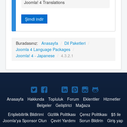
Joomla! 4 Translations
Şimdi indir
Buradasınız:
Anasayfa
/
Dil Paketleri
/
Joomla 4 Language Packages
/
Joomla! 4 - Japanese
/
4.3.2.1
Twitter'da
Facebook'da
YouTube'da
LinkedIn'de
Pinterest'de
Instagram'da
GitHub'da
Joomla
Joomla
Joomla
Joomla
Joomla
Joomla
Joomla
Anasayfa
Hakkında
Topluluk
Forum
Eklentiler
Hizmetler
Belgeler
Geliştirici
Mağaza
Erişilebilirlik Bildirimi
Gizlilik Politikası
Çerez Politikası
$5 ile
Joomla'ya Sponsor Olun
Çeviri Yardımı
Sorun Bildirin
Giriş yap