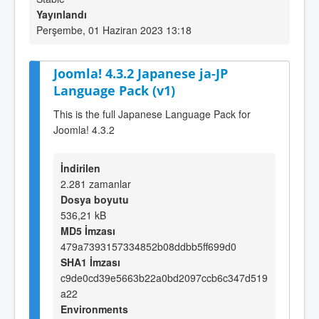
Yayınlandı
Perşembe, 01 Haziran 2023 13:18
Joomla! 4.3.2 Japanese ja-JP
Language Pack (v1)
This is the full Japanese Language Pack for
Joomla! 4.3.2
İndirilen
2.281 zamanlar
Dosya boyutu
536,21 kB
MD5 İmzası
479a7393157334852b08ddbb5ff699d0
SHA1 İmzası
c9de0cd39e5663b22a0bd2097ccb6c347d519
a22
Environments