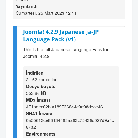
Yayınlandı
Cumartesi, 25 Mart 2023 12:11
Joomla! 4.2.9 Japanese ja-JP
Language Pack (v1)
This is the full Japanese Language Pack for
Joomla! 4.2.9
İndirilen
2.162 zamanlar
Dosya boyutu
553,86 kB
MD5 İmzası
471bdec62bfa189736844c9e98dece46
SHA1 İmzası
0a55613ce86134463aa63c75436d027d9a4c
84a2
Environments