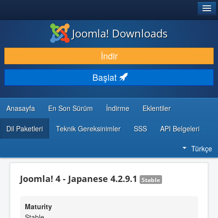
®
JOOMLA!
Joomla! Downloads
İNDIR & GENIŞLET
İndir
KEŞFET & ÖĞREN
Başlat
TOPLULUK & DESTEK
GELIŞTIRICI KAYNAKLARI
Anasayfa
En Son Sürüm
İndirme
Eklentiler
Dil Paketleri
Teknik Gereksinimler
SSS
API Belgeleri
Türkçe
Joomla! 4 - Japanese 4.2.9.1
Stable
Maturity
Stable