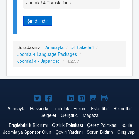
Joomla! 4 Translations
Şimdi indir
Buradasınız:
Anasayfa
/
Dil Paketleri
/
Joomla 4 Language Packages
/
Joomla! 4 - Japanese
/
4.2.9.1
Twitter'da
Facebook'da
YouTube'da
LinkedIn'de
Pinterest'de
Instagram'da
GitHub'da
Joomla
Joomla
Joomla
Joomla
Joomla
Joomla
Joomla
Anasayfa
Hakkında
Topluluk
Forum
Eklentiler
Hizmetler
Belgeler
Geliştirici
Mağaza
Erişilebilirlik Bildirimi
Gizlilik Politikası
Çerez Politikası
$5 ile
Joomla'ya Sponsor Olun
Çeviri Yardımı
Sorun Bildirin
Giriş yap