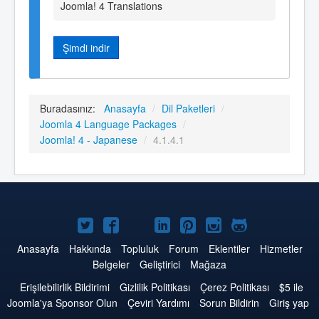
Joomla! 4 Translations
Şimdi indir
Buradasınız:
Anasayfa
/
Dil Paketleri
/
Joomla 4 Language Packages
/
Joomla! 4 - Japanese
/
4.1.4.1
Twitter'da
Facebook'da
YouTube'da
LinkedIn'de
Pinterest'de
Instagram'da
GitHub'da
Joomla
Joomla
Joomla
Joomla
Joomla
Joomla
Joomla
Anasayfa
Hakkında
Topluluk
Forum
Eklentiler
Hizmetler
Belgeler
Geliştirici
Mağaza
Erişilebilirlik Bildirimi
Gizlilik Politikası
Çerez Politikası
$5 ile
Joomla'ya Sponsor Olun
Çeviri Yardımı
Sorun Bildirin
Giriş yap