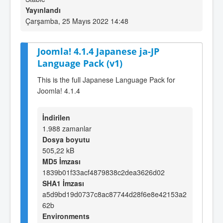
Yayınlandı
Çarşamba, 25 Mayıs 2022 14:48
Joomla! 4.1.4 Japanese ja-JP
Language Pack (v1)
This is the full Japanese Language Pack for
Joomla! 4.1.4
İndirilen
1.988 zamanlar
Dosya boyutu
505,22 kB
MD5 İmzası
1839b01f33acf4879838c2dea3626d02
SHA1 İmzası
a5d9bd19d0737c8ac87744d28f6e8e42153a2
62b
Environments