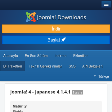
®
JOOMLA!
Joomla! Downloads
İNDIR & GENIŞLET
İndir
KEŞFET & ÖĞREN
Başlat
TOPLULUK & DESTEK
GELIŞTIRICI KAYNAKLARI
Anasayfa
En Son Sürüm
İndirme
Eklentiler
Dil Paketleri
Teknik Gereksinimler
SSS
API Belgeleri
Türkçe
Joomla! 4 - Japanese 4.1.4.1
Stable
Maturity
Stable