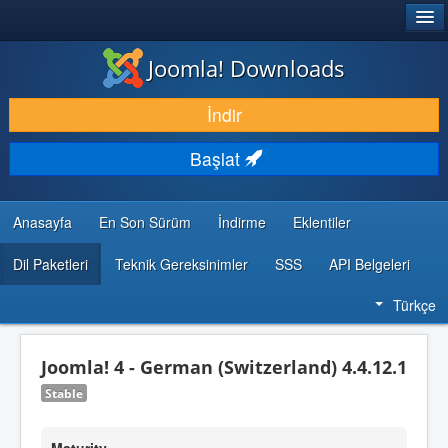
®
JOOMLA!
Joomla! Downloads
İNDIR & GENIŞLET
İndir
KEŞFET & ÖĞREN
Başlat
TOPLULUK & DESTEK
GELIŞTIRICI KAYNAKLARI
Anasayfa
En Son Sürüm
İndirme
Eklentiler
Dil Paketleri
Teknik Gereksinimler
SSS
API Belgeleri
Türkçe
Joomla! 4 - German (Switzerland) 4.4.12.1
Stable