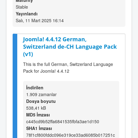
Maturity
Stable
Yayınlandı
Salı, 11 Mart 2025 16:14
Joomla! 4.4.12 German,
Switzerland de-CH Language Pack
(v1)
This is the full German, Switzerland Language
Pack for Joomla! 4.4.12
İndirilen
1.909 zamanlar
Dosya boyutu
538,41 kB
MD5 İmzası
c445cd9b52ffa6841535fbfa3ae1d150
SHA1 İmzası
78f1cf800fddc096e319ce33ad6085b017251c