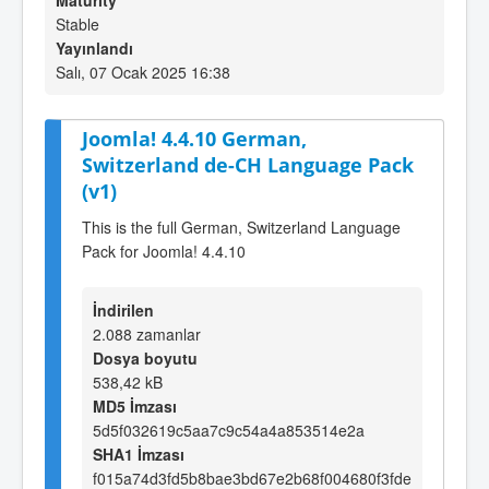
Maturity
Stable
Yayınlandı
Salı, 07 Ocak 2025 16:38
Joomla! 4.4.10 German,
Switzerland de-CH Language Pack
(v1)
This is the full German, Switzerland Language
Pack for Joomla! 4.4.10
İndirilen
2.088 zamanlar
Dosya boyutu
538,42 kB
MD5 İmzası
5d5f032619c5aa7c9c54a4a853514e2a
SHA1 İmzası
f015a74d3fd5b8bae3bd67e2b68f004680f3fde