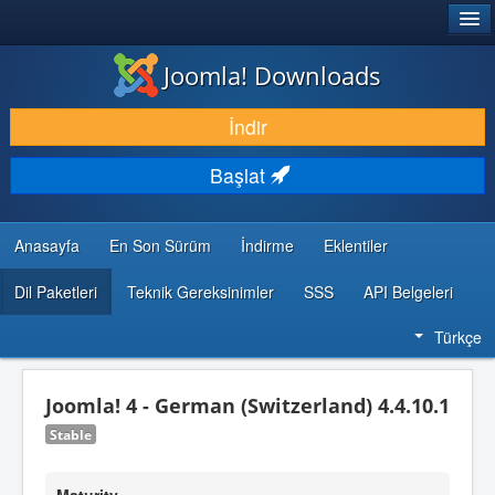
®
JOOMLA!
Joomla! Downloads
İNDIR & GENIŞLET
İndir
KEŞFET & ÖĞREN
Başlat
TOPLULUK & DESTEK
GELIŞTIRICI KAYNAKLARI
Anasayfa
En Son Sürüm
İndirme
Eklentiler
Dil Paketleri
Teknik Gereksinimler
SSS
API Belgeleri
Türkçe
Joomla! 4 - German (Switzerland) 4.4.10.1
Stable