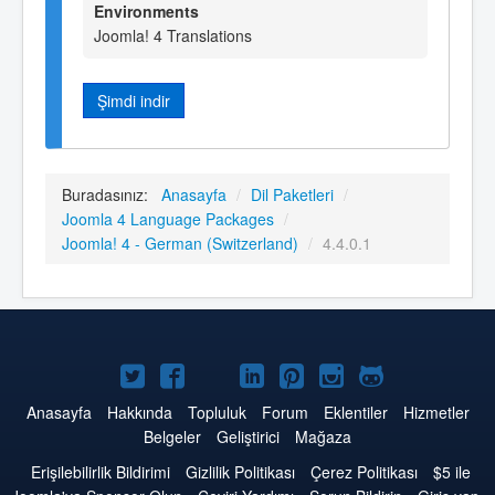
Environments
Joomla! 4 Translations
Şimdi indir
Buradasınız:
Anasayfa
/
Dil Paketleri
/
Joomla 4 Language Packages
/
Joomla! 4 - German (Switzerland)
/
4.4.0.1
Twitter'da
Facebook'da
YouTube'da
LinkedIn'de
Pinterest'de
Instagram'da
GitHub'da
Joomla
Joomla
Joomla
Joomla
Joomla
Joomla
Joomla
Anasayfa
Hakkında
Topluluk
Forum
Eklentiler
Hizmetler
Belgeler
Geliştirici
Mağaza
Erişilebilirlik Bildirimi
Gizlilik Politikası
Çerez Politikası
$5 ile