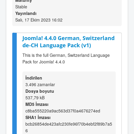
Maturity
Stable
Yayınlandı
Salı, 17 Ekim 2023 16:02
Joomla! 4.4.0 German, Switzerland
de-CH Language Pack (v1)
This is the full German, Switzerland Language
Pack for Joomla! 4.4.0
İndirilen
3.496 zamanlar
Dosya boyutu
537,79 kB
MD5 İmzası
c8ba555220a9ac563d37f0a4676274ed
SHA1 İmzası
bcb26854de423afc230fe96f70b4ebf2f89b7a5
6