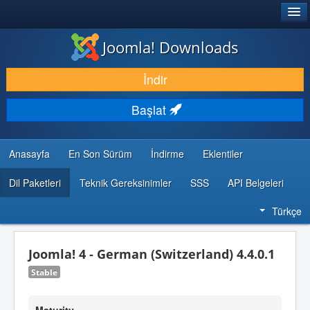
®
JOOMLA!
Joomla! Downloads
İNDIR & GENIŞLET
İndir
KEŞFET & ÖĞREN
Başlat
TOPLULUK & DESTEK
GELIŞTIRICI KAYNAKLARI
Anasayfa
En Son Sürüm
İndirme
Eklentiler
Dil Paketleri
Teknik Gereksinimler
SSS
API Belgeleri
Türkçe
Joomla! 4 - German (Switzerland) 4.4.0.1
Stable