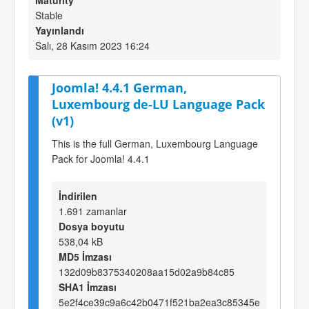
Maturity
Stable
Yayınlandı
Salı, 28 Kasım 2023 16:24
Joomla! 4.4.1 German,
Luxembourg de-LU Language Pack
(v1)
This is the full German, Luxembourg Language
Pack for Joomla! 4.4.1
İndirilen
1.691 zamanlar
Dosya boyutu
538,04 kB
MD5 İmzası
132d09b8375340208aa15d02a9b84c85
SHA1 İmzası
5e2f4ce39c9a6c42b0471f521ba2ea3c85345e