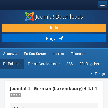
®
JOOMLA!
Joomla! Downloads
İNDIR & GENIŞLET
İndir
KEŞFET & ÖĞREN
Başlat
TOPLULUK & DESTEK
GELIŞTIRICI KAYNAKLARI
Anasayfa
En Son Sürüm
İndirme
Eklentiler
Dil Paketleri
Teknik Gereksinimler
SSS
API Belgeleri
Türkçe
Joomla! 4 - German (Luxembourg) 4.4.1.1
Stable