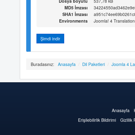
Dosya boyutu
537,78 kB
MD5 İmzası
34224550ad3462e9e
SHA1 İmzası
a951c74ee69b0261c
Environments
Joomla! 4 Translation
Şimdi indir
Buradasınız:
Anasayfa
/
Dil Paketleri
/
Joomla 4 L
Anasayfa
Erişilebilirlik Bildirimi
Gizlilik 