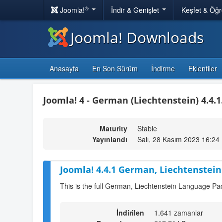
®
Joomla!
İndir & Genişlet
Keşfet & Öğ
Joomla! Downloads
Anasayfa
En Son Sürüm
İndirme
Eklentiler
Joomla! 4 - German (Liechtenstein) 4.4.1
Maturity
Stable
Yayınlandı
Salı, 28 Kasım 2023 16:24
Joomla! 4.4.1 German, Liechtenstein
This is the full German, Liechtenstein Language Pa
İndirilen
1.641 zamanlar