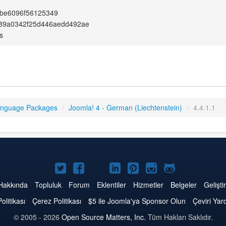
be6096f56125349
89a0342f25d446aedd492ae
s
anguage Packages
/
Joomla! 4 - German (Liechtenstein)
/
4.4.1.1
Twitter'da
Facebook'da
YouTube'da
LinkedIn'de
Pinterest'de
Instagram'da
GitHub'da
Joomla
Joomla
Joomla
Joomla
Joomla
Joomla
Joomla
Hakkında
Topluluk
Forum
Eklentiler
Hizmetler
Belgeler
Geliştir
Politikası
Çerez Politikası
$5 ile Joomla'ya Sponsor Olun
Çeviri Yar
© 2005 - 2026
Open Source Matters, Inc.
Tüm Hakları Saklıdır.