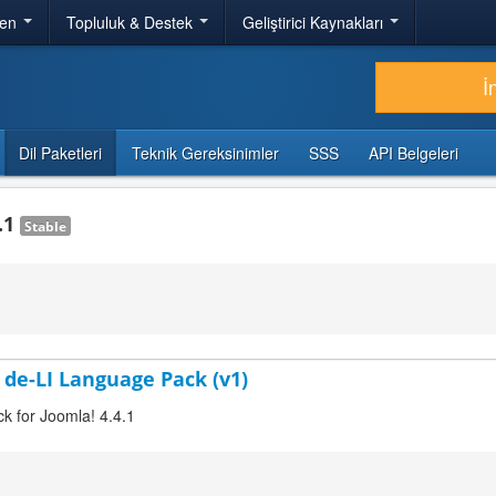
ren
Topluluk & Destek
Geliştirici Kaynakları
İ
Dil Paketleri
Teknik Gereksinimler
SSS
API Belgeleri
.1
Stable
 de-LI Language Pack (v1)
ck for Joomla! 4.4.1