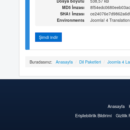
Dosya boyutu
538,57 kB
MD5 İmzası
8f54edc0680eeb03ac
SHA1 İmzası
ce24076e7d9862a6d
Environments
Joomla! 4 Translation
Şimdi indir
Buradasınız:
Anasayfa
/
Dil Paketleri
/
Joomla 4 L
Anasayfa
Erişilebilirlik Bildirimi
Gizlilik 