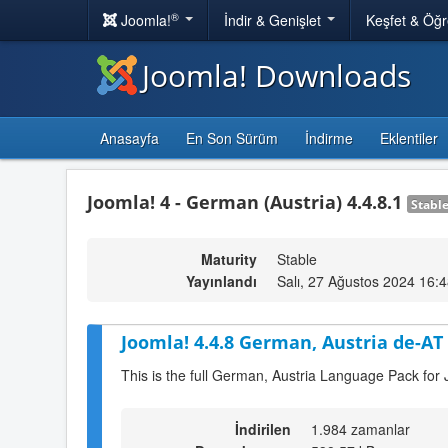
®
Joomla!
İndir & Genişlet
Keşfet & Öğ
Joomla! Downloads
Anasayfa
En Son Sürüm
İndirme
Eklentiler
Joomla! 4 - German (Austria) 4.4.8.1
Stabl
Maturity
Stable
Yayınlandı
Salı, 27 Ağustos 2024 16:
Joomla! 4.4.8 German, Austria de-AT
This is the full German, Austria Language Pack for 
İndirilen
1.984 zamanlar