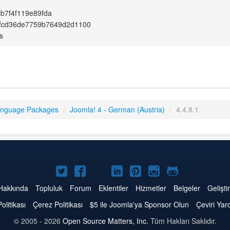
b7f4f119e89fda
fcd36de7759b7649d2d1100
s
anguage Packages
/
Joomla! 4 - German (Austria)
/
4.4.8.1
Twitter'da
Facebook'da
YouTube'da
LinkedIn'de
Pinterest'de
Instagram'da
GitHub'da
Joomla
Joomla
Joomla
Joomla
Joomla
Joomla
Joomla
Hakkında
Topluluk
Forum
Eklentiler
Hizmetler
Belgeler
Geliştir
Politikası
Çerez Politikası
$5 ile Joomla'ya Sponsor Olun
Çeviri Yar
© 2005 - 2026
Open Source Matters, Inc.
Tüm Hakları Saklıdır.