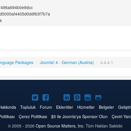
7496a694b0e9dcc
d5000af4405d0ddf63f7b7a
s
anguage Packages
/
Joomla! 4 - German (Austria)
/
4.4.4.1
Twitter'da
Facebook'da
YouTube'da
LinkedIn'de
Pinterest'de
Instagram'da
GitHub'da
Joomla
Joomla
Joomla
Joomla
Joomla
Joomla
Joomla
Hakkında
Topluluk
Forum
Eklentiler
Hizmetler
Belgeler
Geliştir
Politikası
Çerez Politikası
$5 ile Joomla'ya Sponsor Olun
Çeviri Yar
© 2005 - 2026
Open Source Matters, Inc.
Tüm Hakları Saklıdır.