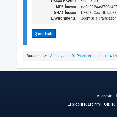
Dosya boyutu
538,64 kB
MD5 İmzası
dd2e32f84e3766c42
SHA1 İmzası
b7623e3ee14b9ab33
Environments
Joomla! 4 Translation
Şimdi indir
Buradasınız:
Anasayfa
/
Dil Paketleri
/
Joomla 4 L
Anasayfa
Erişilebilirlik Bildirimi
Gizlilik 