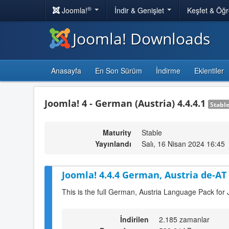
®
Joomla!
İndir & Genişlet
Keşfet & Öğ
Joomla! Downloads
Anasayfa
En Son Sürüm
İndirme
Eklentiler
Joomla! 4 - German (Austria) 4.4.4.1
Stabl
Maturity
Stable
Yayınlandı
Salı, 16 Nisan 2024 16:45
Joomla! 4.4.4 German, Austria de-AT
This is the full German, Austria Language Pack for 
İndirilen
2.185 zamanlar