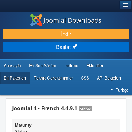
®
JOOMLA!
Joomla! Downloads
İNDIR & GENIŞLET
İndir
KEŞFET & ÖĞREN
Başlat
TOPLULUK & DESTEK
GELIŞTIRICI KAYNAKLARI
Anasayfa
En Son Sürüm
İndirme
Eklentiler
Dil Paketleri
Teknik Gereksinimler
SSS
API Belgeleri
Türkçe
Joomla! 4 - French 4.4.9.1
Stable
Maturity
Stable