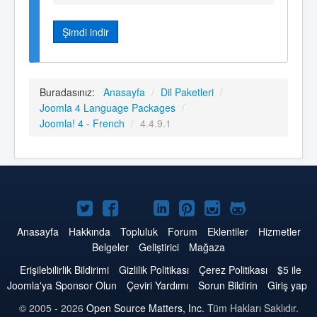
Şimdi indir
Buradasınız:
Anasayfa
/
Dil Paketleri
/
Joomla 4 Language Packages
/
Joomla! 4 - French
/
4.4.9.1
Twitter'da
Facebook'da
YouTube'da
LinkedIn'de
Pinterest'de
Instagram'da
GitHub'da
Joomla
Joomla
Joomla
Joomla
Joomla
Joomla
Joomla
Anasayfa
Hakkında
Topluluk
Forum
Eklentiler
Hizmetler
Belgeler
Geliştirici
Mağaza
Erişilebilirlik Bildirimi
Gizlilik Politikası
Çerez Politikası
$5 ile
Joomla'ya Sponsor Olun
Çeviri Yardımı
Sorun Bildirin
Giriş yap
© 2005 - 2026
Open Source Matters, Inc.
Tüm Hakları Saklıdır.