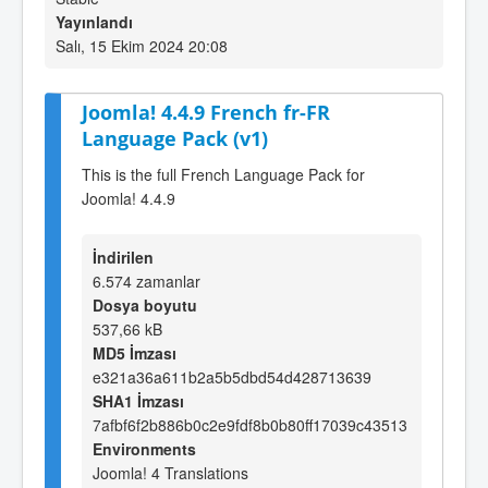
Yayınlandı
Salı, 15 Ekim 2024 20:08
Joomla! 4.4.9 French fr-FR
Language Pack (v1)
This is the full French Language Pack for
Joomla! 4.4.9
İndirilen
6.574 zamanlar
Dosya boyutu
537,66 kB
MD5 İmzası
e321a36a611b2a5b5dbd54d428713639
SHA1 İmzası
7afbf6f2b886b0c2e9fdf8b0b80ff17039c43513
Environments
Joomla! 4 Translations