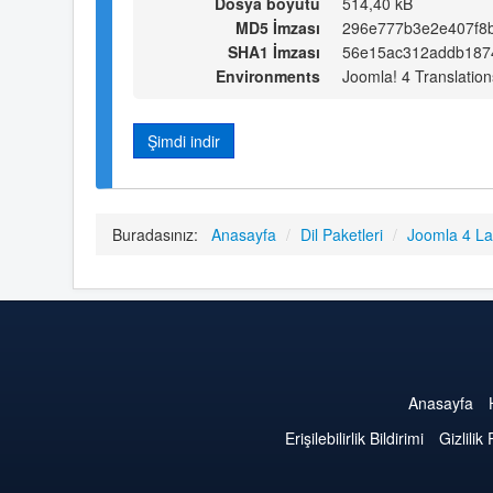
Dosya boyutu
514,40 kB
MD5 İmzası
296e777b3e2e407f8
SHA1 İmzası
56e15ac312addb187
Environments
Joomla! 4 Translation
Şimdi indir
Buradasınız:
Anasayfa
/
Dil Paketleri
/
Joomla 4 L
Anasayfa
Erişilebilirlik Bildirimi
Gizlilik 