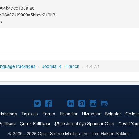
b04b47e5133afae
406a02af9969a5bbbe219b3
s
anguage Packages
/
Joomla! 4 - French
/
4.4.7.1
Twitter'da
Facebook'da
YouTube'da
LinkedIn'de
Pinterest'de
Instagram'da
GitHub'da
Joomla
Joomla
Joomla
Joomla
Joomla
Joomla
Joomla
Hakkında
Topluluk
Forum
Eklentiler
Hizmetler
Belgeler
Geliştir
Politikası
Çerez Politikası
$5 ile Joomla'ya Sponsor Olun
Çeviri Yar
© 2005 - 2026
Open Source Matters, Inc.
Tüm Hakları Saklıdır.