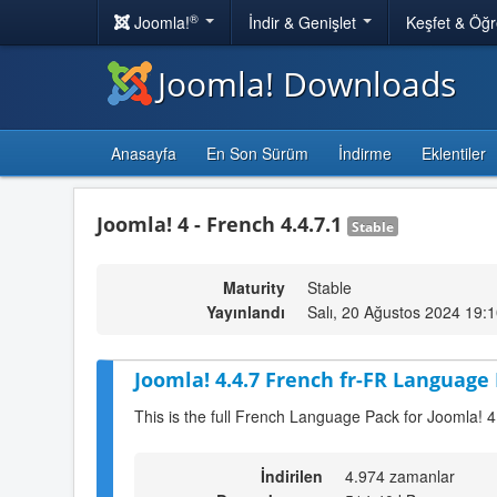
®
Joomla!
İndir & Genişlet
Keşfet & Öğ
Joomla! Downloads
Anasayfa
En Son Sürüm
İndirme
Eklentiler
Joomla! 4 - French 4.4.7.1
Stable
Maturity
Stable
Yayınlandı
Salı, 20 Ağustos 2024 19:
Joomla! 4.4.7 French fr-FR Language 
This is the full French Language Pack for Joomla! 4
İndirilen
4.974 zamanlar