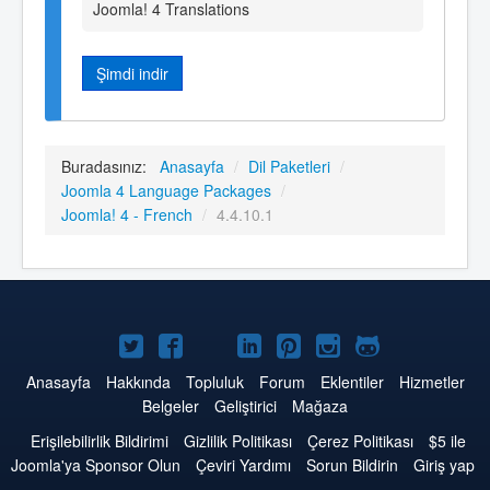
Joomla! 4 Translations
Şimdi indir
Buradasınız:
Anasayfa
/
Dil Paketleri
/
Joomla 4 Language Packages
/
Joomla! 4 - French
/
4.4.10.1
Twitter'da
Facebook'da
YouTube'da
LinkedIn'de
Pinterest'de
Instagram'da
GitHub'da
Joomla
Joomla
Joomla
Joomla
Joomla
Joomla
Joomla
Anasayfa
Hakkında
Topluluk
Forum
Eklentiler
Hizmetler
Belgeler
Geliştirici
Mağaza
Erişilebilirlik Bildirimi
Gizlilik Politikası
Çerez Politikası
$5 ile
Joomla'ya Sponsor Olun
Çeviri Yardımı
Sorun Bildirin
Giriş yap