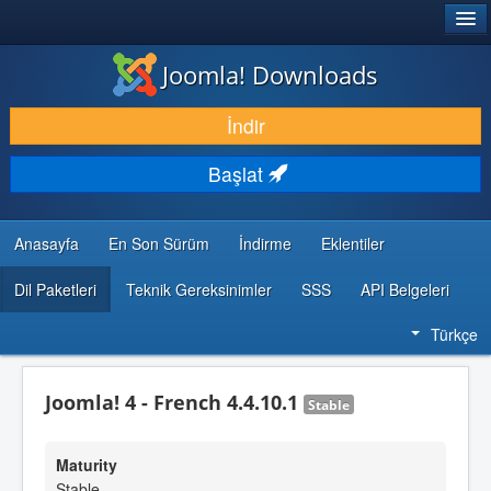
®
JOOMLA!
Joomla! Downloads
İNDIR & GENIŞLET
İndir
KEŞFET & ÖĞREN
Başlat
TOPLULUK & DESTEK
GELIŞTIRICI KAYNAKLARI
Anasayfa
En Son Sürüm
İndirme
Eklentiler
Dil Paketleri
Teknik Gereksinimler
SSS
API Belgeleri
Türkçe
Joomla! 4 - French 4.4.10.1
Stable
Maturity
Stable