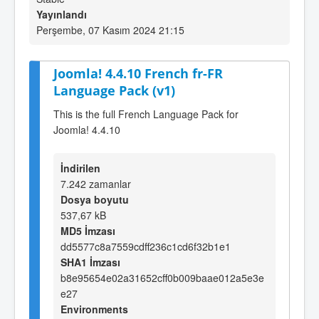
Yayınlandı
Perşembe, 07 Kasım 2024 21:15
Joomla! 4.4.10 French fr-FR
Language Pack (v1)
This is the full French Language Pack for
Joomla! 4.4.10
İndirilen
7.242 zamanlar
Dosya boyutu
537,67 kB
MD5 İmzası
dd5577c8a7559cdff236c1cd6f32b1e1
SHA1 İmzası
b8e95654e02a31652cff0b009baae012a5e3e
e27
Environments