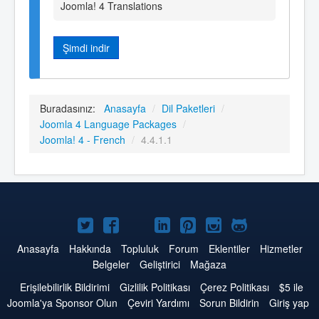
Joomla! 4 Translations
Şimdi indir
Buradasınız:
Anasayfa
/
Dil Paketleri
/
Joomla 4 Language Packages
/
Joomla! 4 - French
/
4.4.1.1
Twitter'da
Facebook'da
YouTube'da
LinkedIn'de
Pinterest'de
Instagram'da
GitHub'da
Joomla
Joomla
Joomla
Joomla
Joomla
Joomla
Joomla
Anasayfa
Hakkında
Topluluk
Forum
Eklentiler
Hizmetler
Belgeler
Geliştirici
Mağaza
Erişilebilirlik Bildirimi
Gizlilik Politikası
Çerez Politikası
$5 ile
Joomla'ya Sponsor Olun
Çeviri Yardımı
Sorun Bildirin
Giriş yap