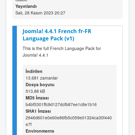
Yayınlandı
Salı, 28 Kasım 2023 20:27
Joomla! 4.4.1 French fr-FR
Language Pack (v1)
This is the full French Language Pack for
Joomla! 4.4.1
İndirilen
13.681 zamanlar
Dosya boyutu
513,88 kB
MD5 İmzası
b4bf5301ffc9d127dcfb87ee1c8e1b16
SHA1 İmzası
2946d601e0e60e86fb5c059e01324ca30f440
e7f
Environments