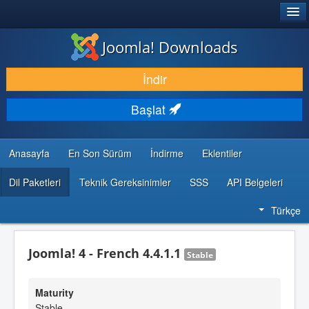
®
JOOMLA!
Joomla! Downloads
İNDIR & GENIŞLET
İndir
KEŞFET & ÖĞREN
Başlat
TOPLULUK & DESTEK
GELIŞTIRICI KAYNAKLARI
Anasayfa
En Son Sürüm
İndirme
Eklentiler
Dil Paketleri
Teknik Gereksinimler
SSS
API Belgeleri
Türkçe
Joomla! 4 - French 4.4.1.1
Stable
Maturity
Stable