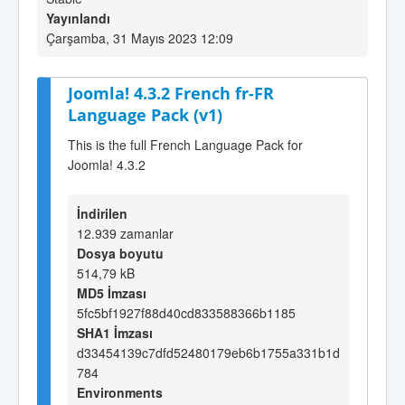
Yayınlandı
Çarşamba, 31 Mayıs 2023 12:09
Joomla! 4.3.2 French fr-FR
Language Pack (v1)
This is the full French Language Pack for
Joomla! 4.3.2
İndirilen
12.939 zamanlar
Dosya boyutu
514,79 kB
MD5 İmzası
5fc5bf1927f88d40cd833588366b1185
SHA1 İmzası
d33454139c7dfd52480179eb6b1755a331b1d
784
Environments