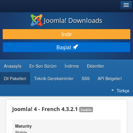
®
JOOMLA!
Joomla! Downloads
İNDIR & GENIŞLET
İndir
KEŞFET & ÖĞREN
Başlat
TOPLULUK & DESTEK
GELIŞTIRICI KAYNAKLARI
Anasayfa
En Son Sürüm
İndirme
Eklentiler
Dil Paketleri
Teknik Gereksinimler
SSS
API Belgeleri
Türkçe
Joomla! 4 - French 4.3.2.1
Stable
Maturity
Stable