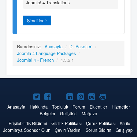
Joomla! 4 Translations
Şimdi indir
Buradasınız:
Anasayfa
/
Dil Paketleri
/
Joomla 4 Language Packages
/
Joomla! 4 - French
/
4.3.2.1
Twitter'da
Facebook'da
YouTube'da
LinkedIn'de
Pinterest'de
Instagram'da
GitHub'da
Joomla
Joomla
Joomla
Joomla
Joomla
Joomla
Joomla
Anasayfa
Hakkında
Topluluk
Forum
Eklentiler
Hizmetler
Belgeler
Geliştirici
Mağaza
Erişilebilirlik Bildirimi
Gizlilik Politikası
Çerez Politikası
$5 ile
Joomla'ya Sponsor Olun
Çeviri Yardımı
Sorun Bildirin
Giriş yap