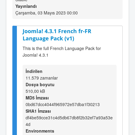
Yayınlandı
Çarşamba, 03 Mayıs 2023 00:00
Joomla! 4.3.1 French fr-FR
Language Pack (v1)
This is the full French Language Pack for
Joomla! 4.3.1
İndirilen
11.579 zamanlar
Dosya boyutu
510,00 kB
MD5 İmzası
0bd67dcc4044f965972e57dba1f30213
SHA1 İmzası
df4be59cce31c4d5db67db8f2b32ef7a93a53e
4d
Environments