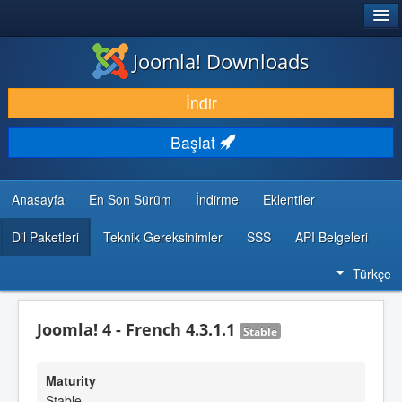
®
JOOMLA!
Joomla! Downloads
İNDIR & GENIŞLET
İndir
KEŞFET & ÖĞREN
Başlat
TOPLULUK & DESTEK
GELIŞTIRICI KAYNAKLARI
Anasayfa
En Son Sürüm
İndirme
Eklentiler
Dil Paketleri
Teknik Gereksinimler
SSS
API Belgeleri
Türkçe
Joomla! 4 - French 4.3.1.1
Stable
Maturity
Stable