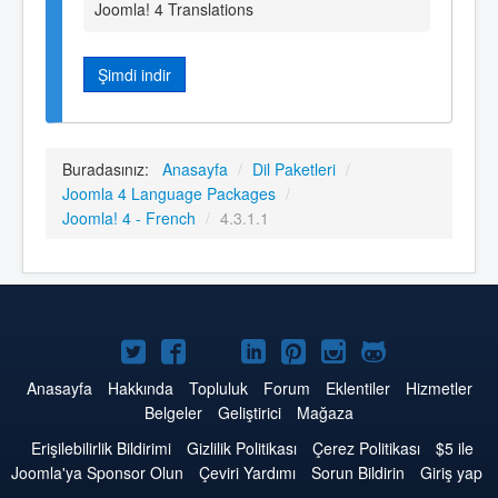
Joomla! 4 Translations
Şimdi indir
Buradasınız:
Anasayfa
/
Dil Paketleri
/
Joomla 4 Language Packages
/
Joomla! 4 - French
/
4.3.1.1
Twitter'da
Facebook'da
YouTube'da
LinkedIn'de
Pinterest'de
Instagram'da
GitHub'da
Joomla
Joomla
Joomla
Joomla
Joomla
Joomla
Joomla
Anasayfa
Hakkında
Topluluk
Forum
Eklentiler
Hizmetler
Belgeler
Geliştirici
Mağaza
Erişilebilirlik Bildirimi
Gizlilik Politikası
Çerez Politikası
$5 ile
Joomla'ya Sponsor Olun
Çeviri Yardımı
Sorun Bildirin
Giriş yap