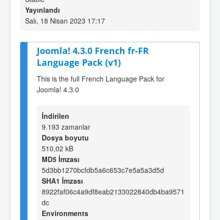
Yayınlandı
Salı, 18 Nisan 2023 17:17
Joomla! 4.3.0 French fr-FR
Language Pack (v1)
This is the full French Language Pack for
Joomla! 4.3.0
İndirilen
9.193 zamanlar
Dosya boyutu
510,02 kB
MD5 İmzası
5d3bb1270bcfdb5a6c653c7e5a5a3d5d
SHA1 İmzası
8922faf06c4a9df8eab2133022840db4ba9571
dc
Environments