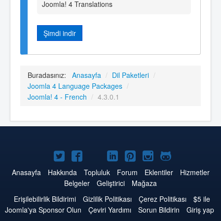
Joomla! 4 Translations
Şimdi indir
Buradasınız:
Anasayfa
/
Dil Paketleri
/
Joomla 4 Language Packages
/
Joomla! 4 - French
/
4.3.0.1
Twitter'da
Facebook'da
YouTube'da
LinkedIn'de
Pinterest'de
Instagram'da
GitHub'da
Joomla
Joomla
Joomla
Joomla
Joomla
Joomla
Joomla
Anasayfa
Hakkında
Topluluk
Forum
Eklentiler
Hizmetler
Belgeler
Geliştirici
Mağaza
Erişilebilirlik Bildirimi
Gizlilik Politikası
Çerez Politikası
$5 ile
Joomla'ya Sponsor Olun
Çeviri Yardımı
Sorun Bildirin
Giriş yap