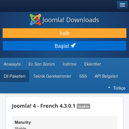
®
JOOMLA!
Joomla! Downloads
İNDIR & GENIŞLET
İndir
KEŞFET & ÖĞREN
Başlat
TOPLULUK & DESTEK
GELIŞTIRICI KAYNAKLARI
Anasayfa
En Son Sürüm
İndirme
Eklentiler
Dil Paketleri
Teknik Gereksinimler
SSS
API Belgeleri
Türkçe
Joomla! 4 - French 4.3.0.1
Stable
Maturity
Stable