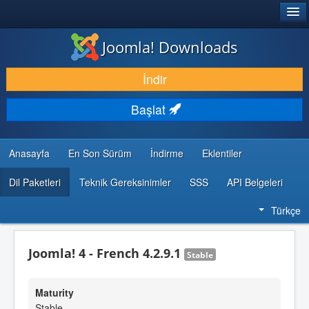
®
JOOMLA!
Joomla! Downloads
İNDIR & GENIŞLET
İndir
KEŞFET & ÖĞREN
Başlat
TOPLULUK & DESTEK
GELIŞTIRICI KAYNAKLARI
Anasayfa
En Son Sürüm
İndirme
Eklentiler
Dil Paketleri
Teknik Gereksinimler
SSS
API Belgeleri
Türkçe
Joomla! 4 - French 4.2.9.1
Stable
Maturity
Stable