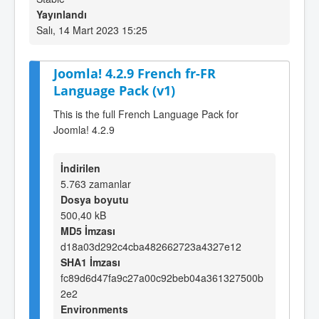
Yayınlandı
Salı, 14 Mart 2023 15:25
Joomla! 4.2.9 French fr-FR
Language Pack (v1)
This is the full French Language Pack for
Joomla! 4.2.9
İndirilen
5.763 zamanlar
Dosya boyutu
500,40 kB
MD5 İmzası
d18a03d292c4cba482662723a4327e12
SHA1 İmzası
fc89d6d47fa9c27a00c92beb04a361327500b
2e2
Environments