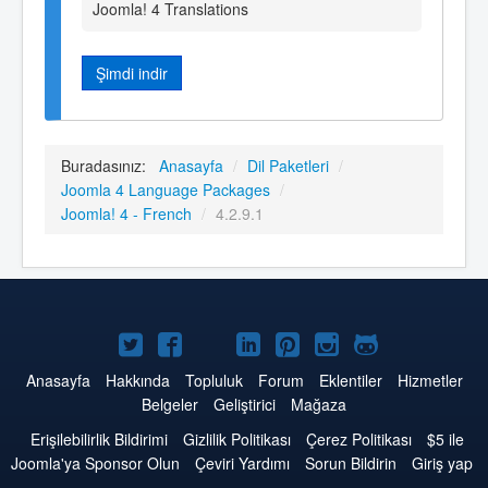
Joomla! 4 Translations
Şimdi indir
Buradasınız:
Anasayfa
/
Dil Paketleri
/
Joomla 4 Language Packages
/
Joomla! 4 - French
/
4.2.9.1
Twitter'da
Facebook'da
YouTube'da
LinkedIn'de
Pinterest'de
Instagram'da
GitHub'da
Joomla
Joomla
Joomla
Joomla
Joomla
Joomla
Joomla
Anasayfa
Hakkında
Topluluk
Forum
Eklentiler
Hizmetler
Belgeler
Geliştirici
Mağaza
Erişilebilirlik Bildirimi
Gizlilik Politikası
Çerez Politikası
$5 ile
Joomla'ya Sponsor Olun
Çeviri Yardımı
Sorun Bildirin
Giriş yap