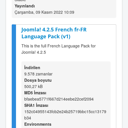
Yayınlandı
Çarşamba, 09 Kasım 2022 10:09
Joomla! 4.2.5 French fr-FR
Language Pack (v1)
This is the full French Language Pack for
Joomla! 4.2.5
İndirilen
9.578 zamanlar
Dosya boyutu
500,27 kB
MD5 İmzası
bfaebea5771f667d214eebe22cef2094
SHA1 İmzası
152c04955143fcb2e24b25719bbc15cc13179
b34
Environments