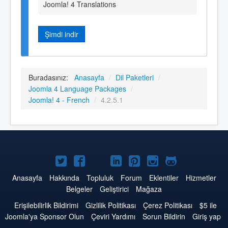
Joomla! 4 Translations
Şimdi indir
Buradasınız:
Anasayfa
/
Dil Paketleri
/
Joomla 4 Language Packages
/
Joomla! 4 - French
/
4.2.5.1
Twitter'da
Facebook'da
YouTube'da
LinkedIn'de
Pinterest'de
Instagram'da
GitHub'da
Joomla
Joomla
Joomla
Joomla
Joomla
Joomla
Joomla
Anasayfa
Hakkında
Topluluk
Forum
Eklentiler
Hizmetler
Belgeler
Geliştirici
Mağaza
Erişilebilirlik Bildirimi
Gizlilik Politikası
Çerez Politikası
$5 ile
Joomla'ya Sponsor Olun
Çeviri Yardımı
Sorun Bildirin
Giriş yap