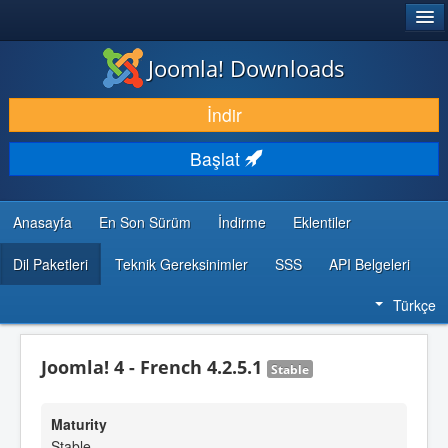
®
JOOMLA!
Joomla! Downloads
İNDIR & GENIŞLET
İndir
KEŞFET & ÖĞREN
Başlat
TOPLULUK & DESTEK
GELIŞTIRICI KAYNAKLARI
Anasayfa
En Son Sürüm
İndirme
Eklentiler
Dil Paketleri
Teknik Gereksinimler
SSS
API Belgeleri
Türkçe
Joomla! 4 - French 4.2.5.1
Stable
Maturity
Stable