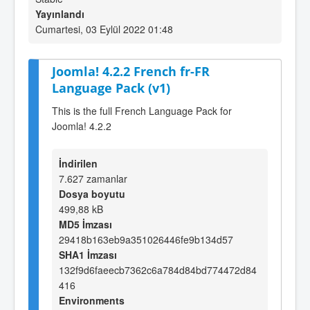
Yayınlandı
Cumartesi, 03 Eylül 2022 01:48
Joomla! 4.2.2 French fr-FR
Language Pack (v1)
This is the full French Language Pack for
Joomla! 4.2.2
İndirilen
7.627 zamanlar
Dosya boyutu
499,88 kB
MD5 İmzası
29418b163eb9a351026446fe9b134d57
SHA1 İmzası
132f9d6faeecb7362c6a784d84bd774472d84
416
Environments