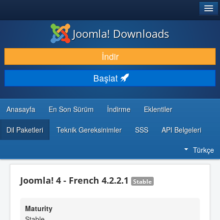
®
JOOMLA!
Joomla! Downloads
İNDIR & GENIŞLET
İndir
KEŞFET & ÖĞREN
Başlat
TOPLULUK & DESTEK
GELIŞTIRICI KAYNAKLARI
Anasayfa
En Son Sürüm
İndirme
Eklentiler
Dil Paketleri
Teknik Gereksinimler
SSS
API Belgeleri
Türkçe
Joomla! 4 - French 4.2.2.1
Stable
Maturity
Stable