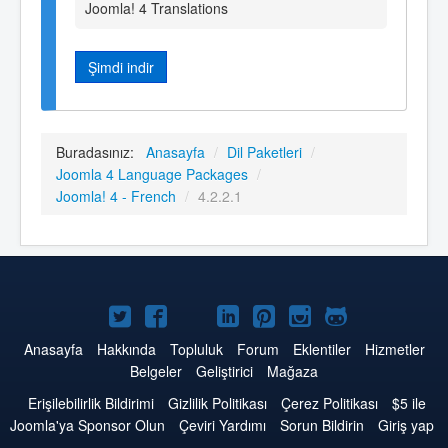
Joomla! 4 Translations
Şimdi indir
Buradasınız:
Anasayfa
/
Dil Paketleri
/
Joomla 4 Language Packages
/
Joomla! 4 - French
/
4.2.2.1
Twitter'da
Facebook'da
YouTube'da
LinkedIn'de
Pinterest'de
Instagram'da
GitHub'da
Joomla
Joomla
Joomla
Joomla
Joomla
Joomla
Joomla
Anasayfa
Hakkında
Topluluk
Forum
Eklentiler
Hizmetler
Belgeler
Geliştirici
Mağaza
Erişilebilirlik Bildirimi
Gizlilik Politikası
Çerez Politikası
$5 ile
Joomla'ya Sponsor Olun
Çeviri Yardımı
Sorun Bildirin
Giriş yap