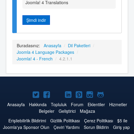
Joomla! 4 Translations
Şimdi indir
Buradasınız:
Anasayfa
/
Dil Paketleri
/
Joomla 4 Language Packages
/
Joomla! 4 - French
/
4.2.1.1
Twitter'da
Facebook'da
YouTube'da
LinkedIn'de
Pinterest'de
Instagram'da
GitHub'da
Joomla
Joomla
Joomla
Joomla
Joomla
Joomla
Joomla
Anasayfa
Hakkında
Topluluk
Forum
Eklentiler
Hizmetler
Belgeler
Geliştirici
Mağaza
Erişilebilirlik Bildirimi
Gizlilik Politikası
Çerez Politikası
$5 ile
Joomla'ya Sponsor Olun
Çeviri Yardımı
Sorun Bildirin
Giriş yap