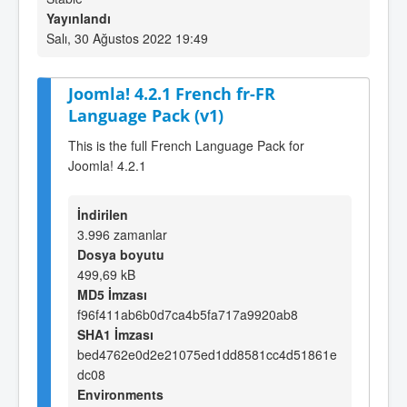
Yayınlandı
Salı, 30 Ağustos 2022 19:49
Joomla! 4.2.1 French fr-FR
Language Pack (v1)
This is the full French Language Pack for
Joomla! 4.2.1
İndirilen
3.996 zamanlar
Dosya boyutu
499,69 kB
MD5 İmzası
f96f411ab6b0d7ca4b5fa717a9920ab8
SHA1 İmzası
bed4762e0d2e21075ed1dd8581cc4d51861e
dc08
Environments