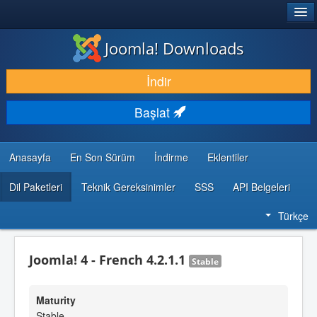
®
JOOMLA!
Joomla! Downloads
İNDIR & GENIŞLET
İndir
KEŞFET & ÖĞREN
Başlat
TOPLULUK & DESTEK
GELIŞTIRICI KAYNAKLARI
Anasayfa
En Son Sürüm
İndirme
Eklentiler
Dil Paketleri
Teknik Gereksinimler
SSS
API Belgeleri
Türkçe
Joomla! 4 - French 4.2.1.1
Stable
Maturity
Stable