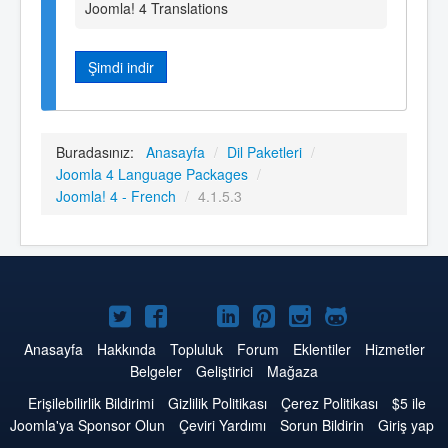
Joomla! 4 Translations
Şimdi indir
Buradasınız:
Anasayfa
/
Dil Paketleri
/
Joomla 4 Language Packages
/
Joomla! 4 - French
/
4.1.5.3
Twitter'da
Facebook'da
YouTube'da
LinkedIn'de
Pinterest'de
Instagram'da
GitHub'da
Joomla
Joomla
Joomla
Joomla
Joomla
Joomla
Joomla
Anasayfa
Hakkında
Topluluk
Forum
Eklentiler
Hizmetler
Belgeler
Geliştirici
Mağaza
Erişilebilirlik Bildirimi
Gizlilik Politikası
Çerez Politikası
$5 ile
Joomla'ya Sponsor Olun
Çeviri Yardımı
Sorun Bildirin
Giriş yap