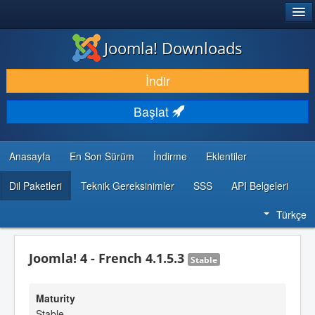
®
JOOMLA!
Joomla! Downloads
İNDIR & GENIŞLET
İndir
KEŞFET & ÖĞREN
Başlat
TOPLULUK & DESTEK
GELIŞTIRICI KAYNAKLARI
Anasayfa
En Son Sürüm
İndirme
Eklentiler
Dil Paketleri
Teknik Gereksinimler
SSS
API Belgeleri
Türkçe
Joomla! 4 - French 4.1.5.3
Stable
Maturity
Stable