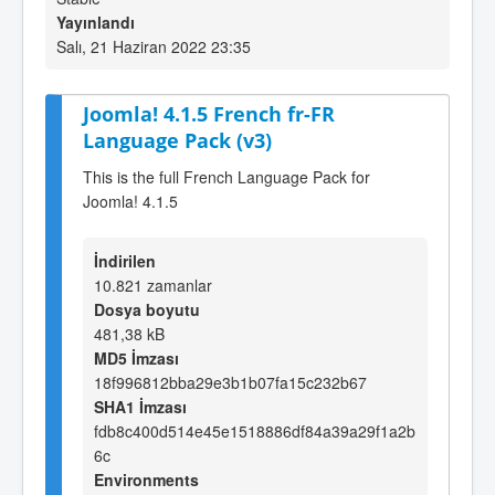
Yayınlandı
Salı, 21 Haziran 2022 23:35
Joomla! 4.1.5 French fr-FR
Language Pack (v3)
This is the full French Language Pack for
Joomla! 4.1.5
İndirilen
10.821 zamanlar
Dosya boyutu
481,38 kB
MD5 İmzası
18f996812bba29e3b1b07fa15c232b67
SHA1 İmzası
fdb8c400d514e45e1518886df84a39a29f1a2b
6c
Environments