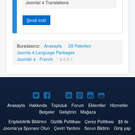
Joomla! 4 Translations
Şimdi indir
Buradasınız:
Anasayfa
/
Dil Paketleri
/
Joomla 4 Language Packages
/
Joomla! 4 - French
/
4.0.5.1
Twitter'da
Facebook'da
YouTube'da
LinkedIn'de
Pinterest'de
Instagram'da
GitHub'da
Joomla
Joomla
Joomla
Joomla
Joomla
Joomla
Joomla
Anasayfa
Hakkında
Topluluk
Forum
Eklentiler
Hizmetler
Belgeler
Geliştirici
Mağaza
Erişilebilirlik Bildirimi
Gizlilik Politikası
Çerez Politikası
$5 ile
Joomla'ya Sponsor Olun
Çeviri Yardımı
Sorun Bildirin
Giriş yap