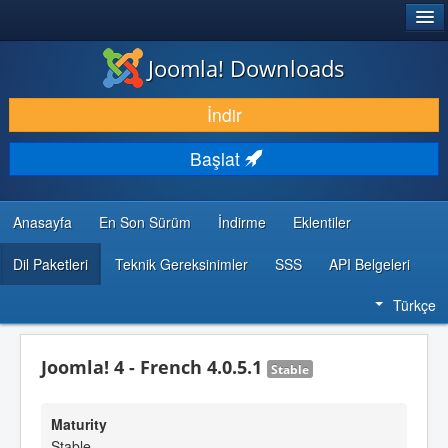
®
JOOMLA!
Joomla! Downloads
İNDIR & GENIŞLET
İndir
KEŞFET & ÖĞREN
Başlat
TOPLULUK & DESTEK
GELIŞTIRICI KAYNAKLARI
Anasayfa
En Son Sürüm
İndirme
Eklentiler
Dil Paketleri
Teknik Gereksinimler
SSS
API Belgeleri
Türkçe
Joomla! 4 - French 4.0.5.1
Stable
Maturity
Stable