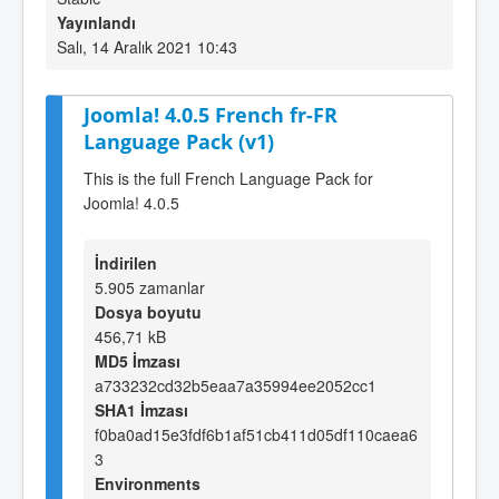
Yayınlandı
Salı, 14 Aralık 2021 10:43
Joomla! 4.0.5 French fr-FR
Language Pack (v1)
This is the full French Language Pack for
Joomla! 4.0.5
İndirilen
5.905 zamanlar
Dosya boyutu
456,71 kB
MD5 İmzası
a733232cd32b5eaa7a35994ee2052cc1
SHA1 İmzası
f0ba0ad15e3fdf6b1af51cb411d05df110caea6
3
Environments