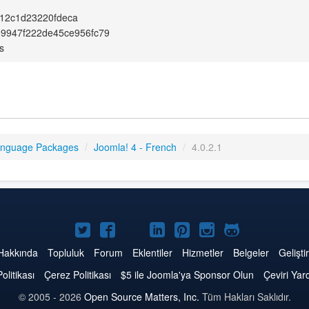
12c1d23220fdeca
09947f222de45ce956fc79
s
anguage Packages
/
Joomla! 4 - French
/
4.0.2.1
Twitter'da
Facebook'da
YouTube'da
LinkedIn'de
Pinterest'de
Instagram'da
GitHub'da
Joomla
Joomla
Joomla
Joomla
Joomla
Joomla
Joomla
Hakkında
Topluluk
Forum
Eklentiler
Hizmetler
Belgeler
Geliştir
Politikası
Çerez Politikası
$5 ile Joomla'ya Sponsor Olun
Çeviri Yar
© 2005 - 2026
Open Source Matters, Inc.
Tüm Hakları Saklıdır.