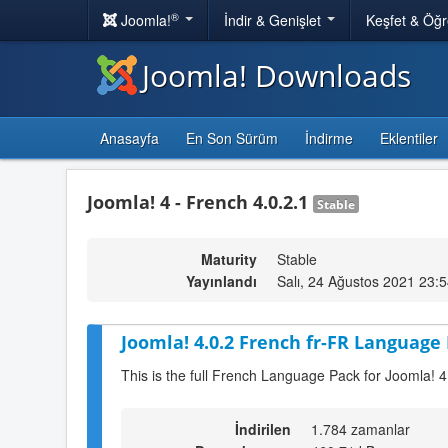
®
Joomla!
İndir & Genişlet
Keşfet & Öğ
Joomla! Downloads
Anasayfa
En Son Sürüm
İndirme
Eklentiler
Joomla! 4 - French 4.0.2.1
Stable
Maturity
Stable
Yayınlandı
Salı, 24 Ağustos 2021 23:
Joomla! 4.0.2 French fr-FR Language 
This is the full French Language Pack for Joomla! 4
İndirilen
1.784 zamanlar