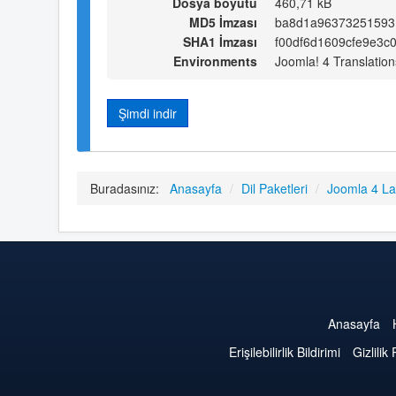
Dosya boyutu
460,71 kB
MD5 İmzası
ba8d1a96373251593
SHA1 İmzası
f00df6d1609cfe9e3c
Environments
Joomla! 4 Translation
Şimdi indir
Buradasınız:
Anasayfa
/
Dil Paketleri
/
Joomla 4 L
Anasayfa
Erişilebilirlik Bildirimi
Gizlilik 