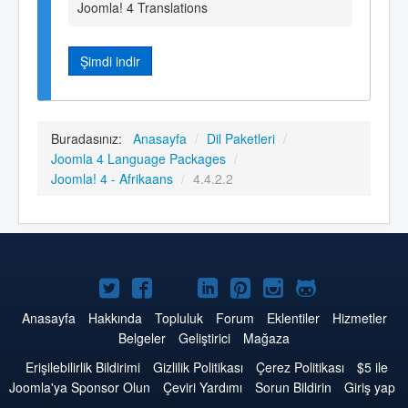
Joomla! 4 Translations
Şimdi indir
Buradasınız:
Anasayfa
/
Dil Paketleri
/
Joomla 4 Language Packages
/
Joomla! 4 - Afrikaans
/
4.4.2.2
Twitter'da
Facebook'da
YouTube'da
LinkedIn'de
Pinterest'de
Instagram'da
GitHub'da
Joomla
Joomla
Joomla
Joomla
Joomla
Joomla
Joomla
Anasayfa
Hakkında
Topluluk
Forum
Eklentiler
Hizmetler
Belgeler
Geliştirici
Mağaza
Erişilebilirlik Bildirimi
Gizlilik Politikası
Çerez Politikası
$5 ile
Joomla'ya Sponsor Olun
Çeviri Yardımı
Sorun Bildirin
Giriş yap