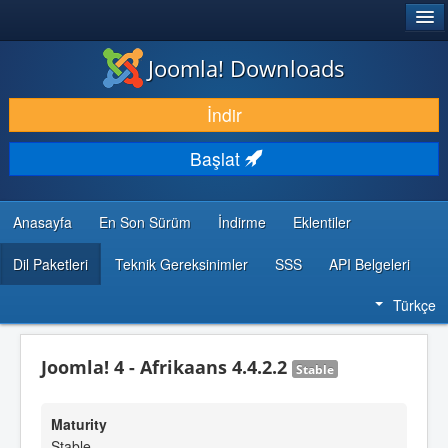
®
JOOMLA!
Joomla! Downloads
İNDIR & GENIŞLET
İndir
KEŞFET & ÖĞREN
Başlat
TOPLULUK & DESTEK
GELIŞTIRICI KAYNAKLARI
Anasayfa
En Son Sürüm
İndirme
Eklentiler
Dil Paketleri
Teknik Gereksinimler
SSS
API Belgeleri
Türkçe
Joomla! 4 - Afrikaans 4.4.2.2
Stable
Maturity
Stable