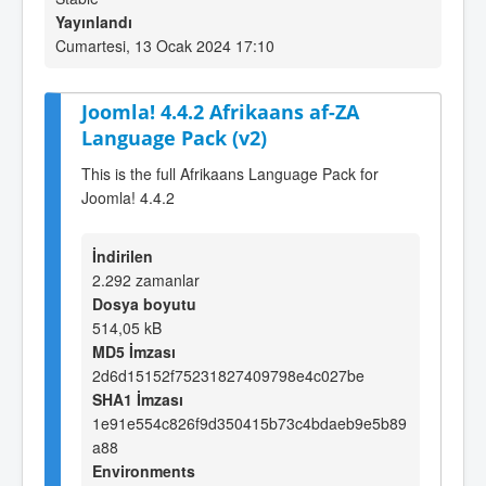
Yayınlandı
Cumartesi, 13 Ocak 2024 17:10
Joomla! 4.4.2 Afrikaans af-ZA
Language Pack (v2)
This is the full Afrikaans Language Pack for
Joomla! 4.4.2
İndirilen
2.292 zamanlar
Dosya boyutu
514,05 kB
MD5 İmzası
2d6d15152f75231827409798e4c027be
SHA1 İmzası
1e91e554c826f9d350415b73c4bdaeb9e5b89
a88
Environments