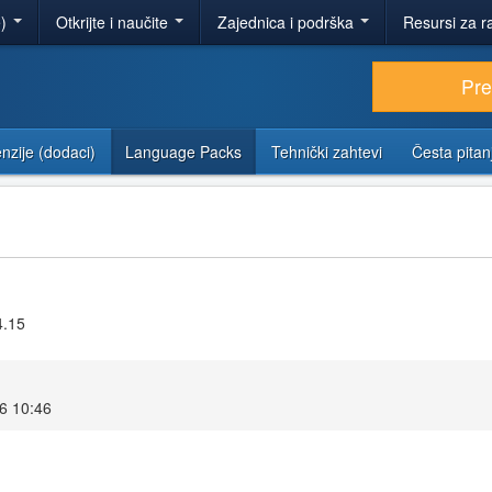
e)
Otkrijte i naučite
Zajednica i podrška
Resursi za r
Pr
nzije (dodaci)
Language Packs
Tehnički zahtevi
Česta pitan
4.15
26 10:46