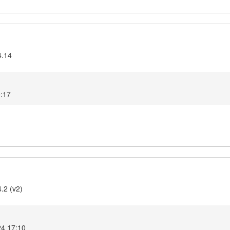
4.14
0:17
.2 (v2)
24 17:10