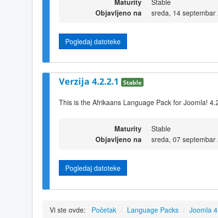
Maturity
Stable
Objavljeno na
sreda, 14 septembar
Pogledaj datoteke
Verzija 4.2.2.1
Stable
This is the Afrikaans Language Pack for Joomla! 4.
Maturity
Stable
Objavljeno na
sreda, 07 septembar
Pogledaj datoteke
Vi ste ovde:
Početak
/
Language Packs
/
Joomla 