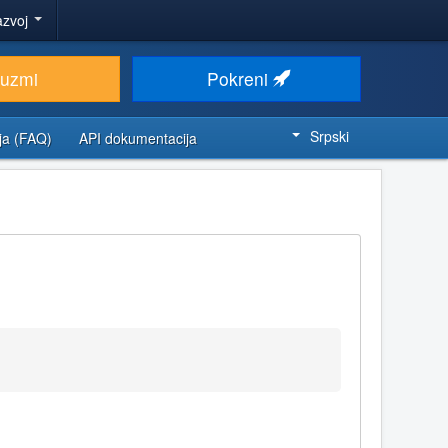
azvoj
euzmi
Pokreni
Srpski
ja (FAQ)
API dokumentacija