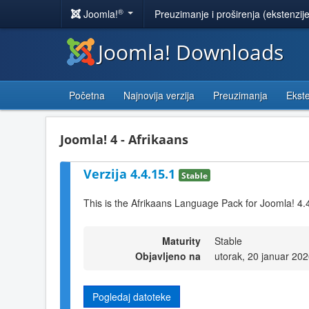
®
Joomla!
Preuzimanje i proširenja (ekstenzij
Joomla! Downloads
Početna
Najnovija verzija
Preuzimanja
Ekste
Joomla! 4 - Afrikaans
Verzija 4.4.15.1
Stable
This is the Afrikaans Language Pack for Joomla! 4.
Maturity
Stable
Objavljeno na
utorak, 20 januar 20
Pogledaj datoteke