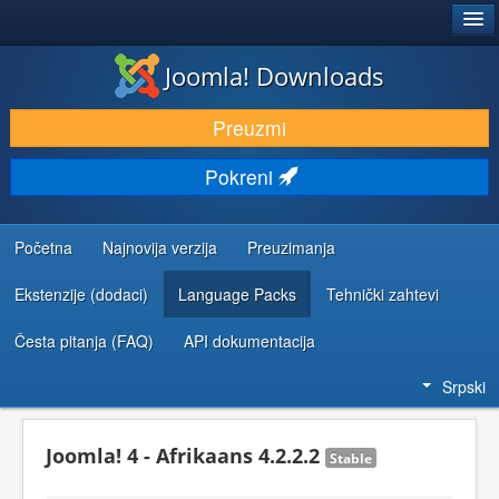
®
JOOMLA!
Joomla! Downloads
PREUZIMANJE I PROŠIRENJA (EKSTENZIJE)
Preuzmi
OTKRIJTE I NAUČITE
Pokreni
ZAJEDNICA I PODRŠKA
RESURSI ZA RAZVOJ
Početna
Najnovija verzija
Preuzimanja
Ekstenzije (dodaci)
Language Packs
Tehnički zahtevi
Česta pitanja (FAQ)
API dokumentacija
Srpski
Joomla! 4 - Afrikaans 4.2.2.2
Stable