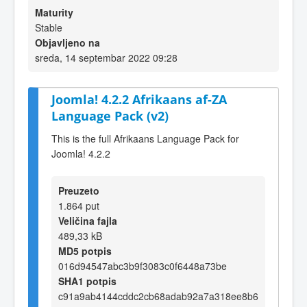
Maturity
Stable
Objavljeno na
sreda, 14 septembar 2022 09:28
Joomla! 4.2.2 Afrikaans af-ZA
Language Pack (v2)
This is the full Afrikaans Language Pack for
Joomla! 4.2.2
Preuzeto
1.864 put
Veličina fajla
489,33 kB
MD5 potpis
016d94547abc3b9f3083c0f6448a73be
SHA1 potpis
c91a9ab4144cddc2cb68adab92a7a318ee8b6