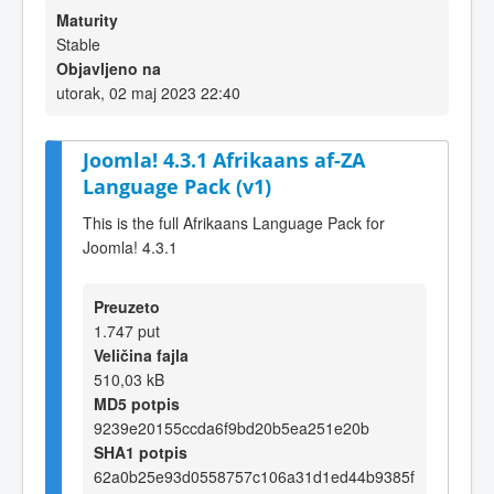
Maturity
Stable
Objavljeno na
utorak, 02 maj 2023 22:40
Joomla! 4.3.1 Afrikaans af-ZA
Language Pack (v1)
This is the full Afrikaans Language Pack for
Joomla! 4.3.1
Preuzeto
1.747 put
Veličina fajla
510,03 kB
MD5 potpis
9239e20155ccda6f9bd20b5ea251e20b
SHA1 potpis
62a0b25e93d0558757c106a31d1ed44b9385f