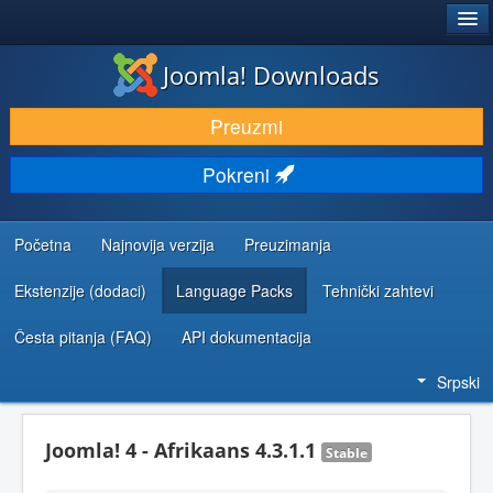
®
JOOMLA!
Joomla! Downloads
PREUZIMANJE I PROŠIRENJA (EKSTENZIJE)
Preuzmi
OTKRIJTE I NAUČITE
Pokreni
ZAJEDNICA I PODRŠKA
RESURSI ZA RAZVOJ
Početna
Najnovija verzija
Preuzimanja
Ekstenzije (dodaci)
Language Packs
Tehnički zahtevi
Česta pitanja (FAQ)
API dokumentacija
Srpski
Joomla! 4 - Afrikaans 4.3.1.1
Stable