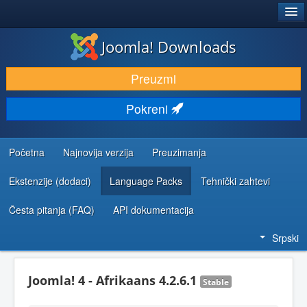
®
JOOMLA!
Joomla! Downloads
PREUZIMANJE I PROŠIRENJA (EKSTENZIJE)
Preuzmi
OTKRIJTE I NAUČITE
Pokreni
ZAJEDNICA I PODRŠKA
RESURSI ZA RAZVOJ
Početna
Najnovija verzija
Preuzimanja
Ekstenzije (dodaci)
Language Packs
Tehnički zahtevi
Česta pitanja (FAQ)
API dokumentacija
Srpski
Joomla! 4 - Afrikaans 4.2.6.1
Stable