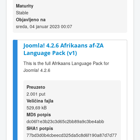
Maturity
Stable
Objavljeno na
sreda, 04 januar 2023 00:07
Joomla! 4.2.6 Afrikaans af-ZA
Language Pack (v1)
This is the full Afrikaans Language Pack for
Joomla! 4.2.6
Preuzeto
2.001 put
Veličina fajla
529,69 kB
MD5 potpis
dc06f1e3b23c3d65c2bb89a9c3be4abb
SHA1 potpis
77bd3d0b4cbeecd325da5c8d6f190a87d7d77