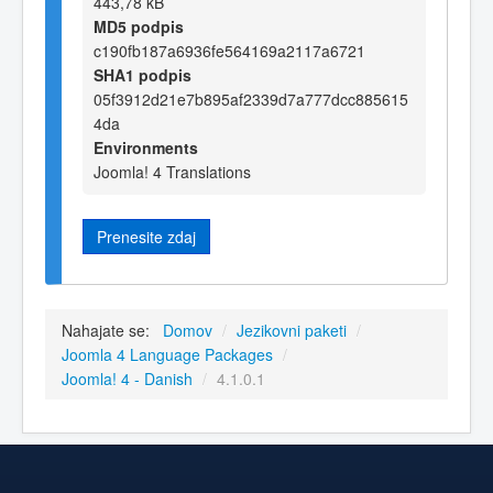
443,78 kB
MD5 podpis
c190fb187a6936fe564169a2117a6721
SHA1 podpis
05f3912d21e7b895af2339d7a777dcc885615
4da
Environments
Joomla! 4 Translations
Prenesite zdaj
Nahajate se:
Domov
/
Jezikovni paketi
/
Joomla 4 Language Packages
/
Joomla! 4 - Danish
/
4.1.0.1