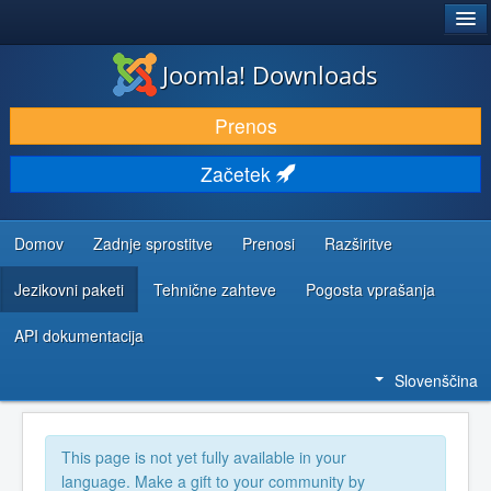
®
JOOMLA!
Joomla! Downloads
PRENESI IN RAZŠIRI
Prenos
ODKRIJTE & IZVEJTE
Začetek
SKUPNOST IN PODPORA
VIRI ZA RAZVIJALCE
Domov
Zadnje sprostitve
Prenosi
Razširitve
Jezikovni paketi
Tehnične zahteve
Pogosta vprašanja
API dokumentacija
Slovenščina
This page is not yet fully available in your
language. Make a gift to your community by