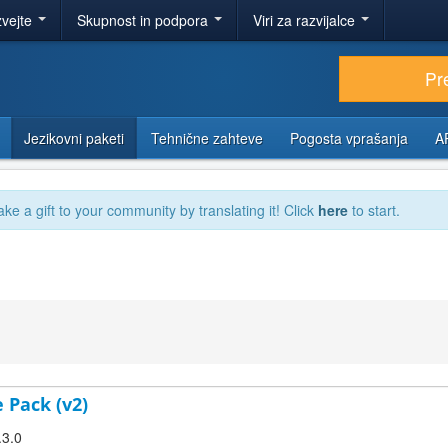
zvejte
Skupnost in podpora
Viri za razvijalce
Pr
Jezikovni paketi
Tehnične zahteve
Pogosta vprašanja
A
ake a gift to your community by translating it! Click
here
to start.
 Pack (v2)
.3.0