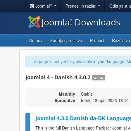
®
Joomla!
Prenesi in razširi
Odkrijte & i
Joomla! Downloads
Domov
Zadnje sprostitve
Prenosi
Razširitve
This page is not yet fully available in your language. M
Joomla! 4 - Danish 4.3.0.2
Stable
Maturity
Stable
Sprostitve
torek, 18 april 2023 18:10
Joomla! 4.3.0 Danish da-DK Language
This is the full Danish Language Pack for Joomla! 4