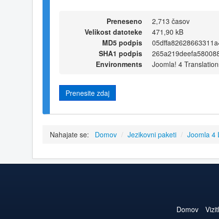
Preneseno
2,713 časov
Velikost datoteke
471,90 kB
MD5 podpis
05dffa82628663311
SHA1 podpis
265a219deefa58008
Environments
Joomla! 4 Translation
Prenesite zdaj
Nahajate se:
Domov
/
Jezikovni paketi
/
Joomla 4
Domov
Vizi