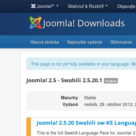
®
Joomla!
Stiahnuť & Rozšíriť
Objavujte
Joomla! Downloads
Hlavná stránka
Najnovšie vydanie
Sťahovanie
This page is not yet fully available in your language. M
Joomla! 2.5 - Swahili 2.5.20.1
Stable
Maturity
Stable
Vydané
nedeľa, 28. október 2012, 
Joomla! 2.5.20 Swahili sw-KE Langua
This is the full Swahili Language Pack for Joomla! 2