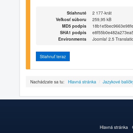
Stiahnuté
2 177-krát
Veľkosť súboru
259,95 kB
MD5 podpis
18b1e5bec9663e98f
SHA1 podpis
e8f55b0e482a273ea
Environments
Joomla! 2.5 Translati
Stiahnuť teraz
Nachádzate sa tu:
Hlavná stránka
/
Jazykové balíčk
Hlavná stránka