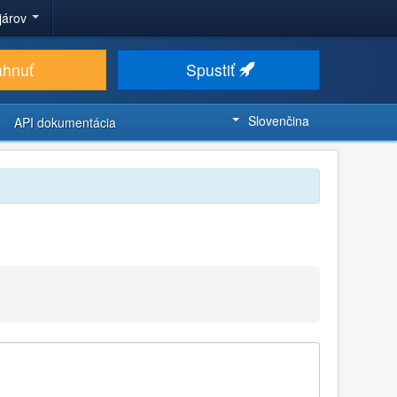
ojárov
ahnuť
Spustiť
Slovenčina
API dokumentácia