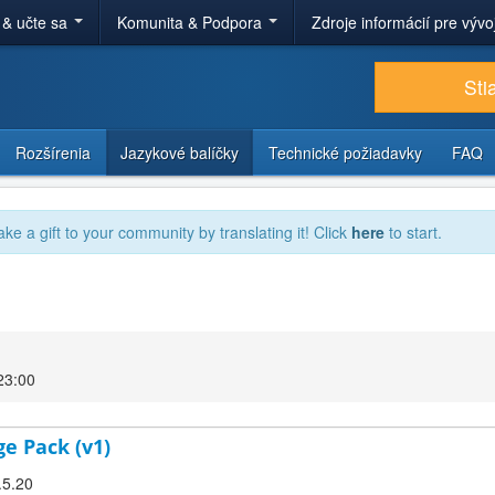
 & učte sa
Komunita & Podpora
Zdroje informácií pre výv
Sti
Rozšírenia
Jazykové balíčky
Technické požiadavky
FAQ
ake a gift to your community by translating it! Click
here
to start.
23:00
ge Pack (v1)
.5.20