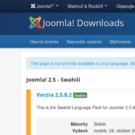
®
Joomla!
Stiahnuť & Rozšíriť
Objavujte
Joomla! Downloads
Hlavná stránka
Najnovšie vydanie
Sťahovanie
This page is not yet fully available in your language. M
Joomla! 2.5 - Swahili
Verzia 2.5.8.2
Stable
This is the Swahili Language Pack for Joomla! 2.5.8
Maturity
Stable
Vydané
nedeľa, 28. október 