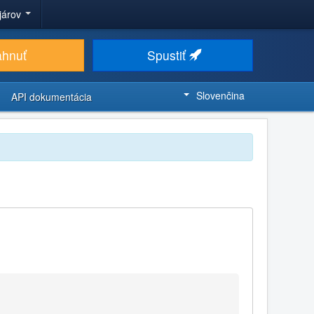
ojárov
ahnuť
Spustiť
Slovenčina
API dokumentácia