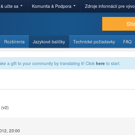
 & učte sa
Komunita & Podpora
Zdroje informácií pre výv
Sti
Rozšírenia
Jazykové balíčky
Technické požiadavky
FAQ
ake a gift to your community by translating it! Click
here
to start.
 (v2)
2012, 23:00