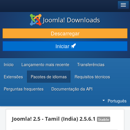
®
JOOMLA!
Joomla! Downloads
DESCARREGAR E EVOLUIR
Descarregar
DESCOBRIR E APRENDER
Iniciar
COMUNIDADE E SUPORTE
RECURSOS PARA PROGRAMADORES
Início
Lançamento mais recente
Transferências
Extensões
Pacotes de idiomas
Requisitos técnicos
Perguntas frequentes
Documentação da API
Português
Joomla! 2.5 - Tamil (India) 2.5.6.1
Stable