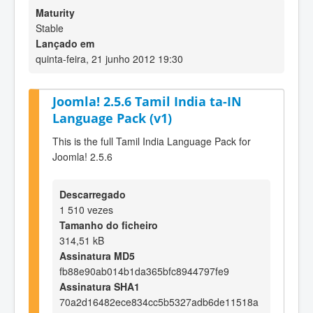
Maturity
Stable
Lançado em
quinta-feira, 21 junho 2012 19:30
Joomla! 2.5.6 Tamil India ta-IN
Language Pack (v1)
This is the full Tamil India Language Pack for
Joomla! 2.5.6
Descarregado
1 510 vezes
Tamanho do ficheiro
314,51 kB
Assinatura MD5
fb88e90ab014b1da365bfc8944797fe9
Assinatura SHA1
70a2d16482ece834cc5b5327adb6de11518a