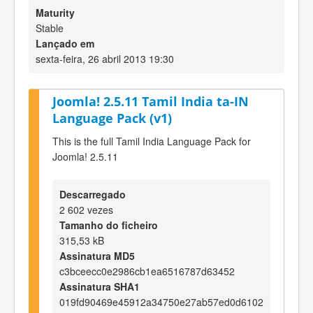
Maturity
Stable
Lançado em
sexta-feira, 26 abril 2013 19:30
Joomla! 2.5.11 Tamil India ta-IN
Language Pack (v1)
This is the full Tamil India Language Pack for
Joomla! 2.5.11
Descarregado
2 602 vezes
Tamanho do ficheiro
315,53 kB
Assinatura MD5
c3bceecc0e2986cb1ea6516787d63452
Assinatura SHA1
019fd90469e45912a34750e27ab57ed0d6102