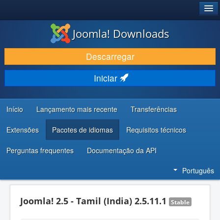
®
JOOMLA!
Joomla! Downloads
DESCARREGAR E EVOLUIR
Descarregar
DESCOBRIR E APRENDER
Iniciar
COMUNIDADE E SUPORTE
RECURSOS PARA PROGRAMADORES
Início
Lançamento mais recente
Transferências
Extensões
Pacotes de idiomas
Requisitos técnicos
Perguntas frequentes
Documentação da API
Português
Joomla! 2.5 - Tamil (India) 2.5.11.1
Stable