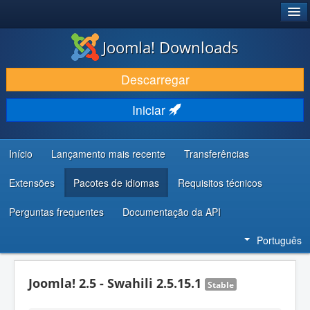
®
JOOMLA!
Joomla! Downloads
DESCARREGAR E EVOLUIR
Descarregar
DESCOBRIR E APRENDER
Iniciar
COMUNIDADE E SUPORTE
RECURSOS PARA PROGRAMADORES
Início
Lançamento mais recente
Transferências
Extensões
Pacotes de idiomas
Requisitos técnicos
Perguntas frequentes
Documentação da API
Português
Joomla! 2.5 - Swahili 2.5.15.1
Stable