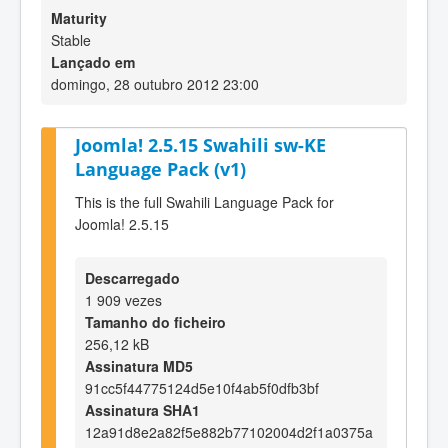
Maturity
Stable
Lançado em
domingo, 28 outubro 2012 23:00
Joomla! 2.5.15 Swahili sw-KE
Language Pack (v1)
This is the full Swahili Language Pack for
Joomla! 2.5.15
Descarregado
1 909 vezes
Tamanho do ficheiro
256,12 kB
Assinatura MD5
91cc5f44775124d5e10f4ab5f0dfb3bf
Assinatura SHA1
12a91d8e2a82f5e882b77102004d2f1a0375a